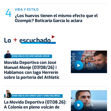
VIDA Y ESTILO
¿Los huevos tienen el mismo efecto que el
Ozempic? Boticaria García lo aclara
+
Lo
escuchado
ONDA VASCA CON JOSÉ MANUEL MONJE
Movida Deportiva con José
52:11
Manuel Monje (07/08/26) |
Hablamos con Iago Herrerín
sobre la portería del Athletic
ONDA VASCA CON JUANJO LUSA Y SAMU VALCÁRCEL
La Movida Deportiva (07.08.26):
55:14
A Colonia en pleno volcán de