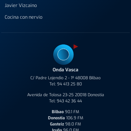
Javier Vizcaino
Cocina con nervio
Onda Vasca
C/ Padre Lojendio 2 - 1º 48008 Bilbao
Tel:
94 413 25 80
Avenida de Tolosa 23-25 20018 Donostia
Tel:
943 42 36 44
Bilbao
90.1 FM
Donostia
106.9 FM
Gasteiz
98.0 FM
Iruña
96.0 FM