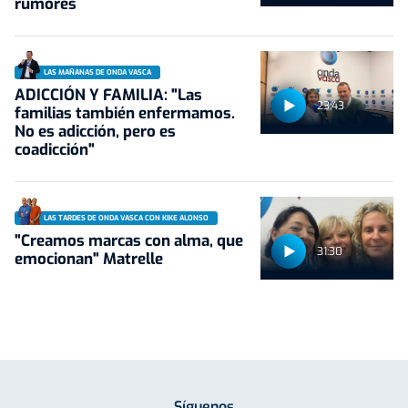
rumores
LAS MAÑANAS DE ONDA VASCA
ADICCIÓN Y FAMILIA: "Las
23:43
familias también enfermamos.
No es adicción, pero es
coadicción"
LAS TARDES DE ONDA VASCA CON KIKE ALONSO
"Creamos marcas con alma, que
31:30
emocionan" Matrelle
Síguenos