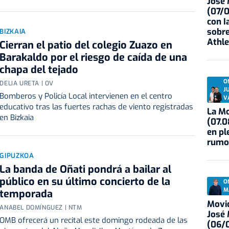
José
(07/
con I
sobre
BIZKAIA
Athle
Cierran el patio del colegio Zuazo en
Barakaldo por el riesgo de caída de una
chapa del tejado
O
DELIA URETA | OV
J
Bomberos y Policía Local intervienen en el centro
V
educativo tras las fuertes rachas de viento registradas
La Mo
en Bizkaia
(07.0
en pl
rumo
GIPUZKOA
La banda de Oñati pondrá a bailar al
público en su último concierto de la
O
M
temporada
Movid
ANABEL DOMÍNGUEZ | NTM
José
OMB ofrecerá un recital este domingo rodeada de las
(06/0