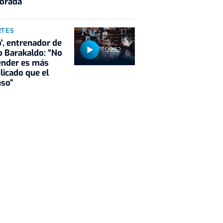
orada
RTES
o', entrenador de
09:52
 Barakaldo: “No
ender es más
icado que el
nso”