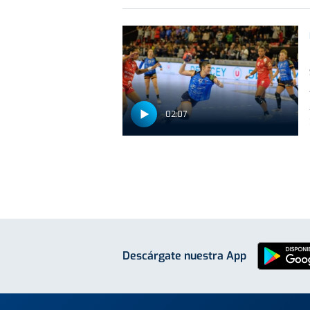
02:07
Descárgate nuestra App