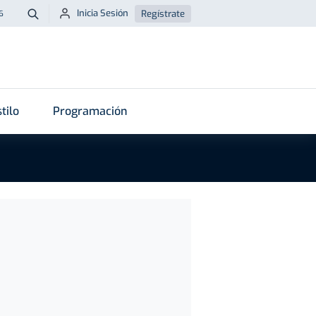
Inicia Sesión
Regístrate
6
Buscar
tilo
Programación