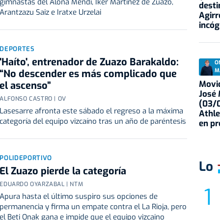
gimnastas del Aloña Mendi, Iker Martínez de Zuazo,
desti
Arantzazu Saiz e Iratxe Urzelai
Agirr
incóg
DEPORTES
'Haíto', entrenador de Zuazo Barakaldo:
O
M
“No descender es más complicado que
Movid
el ascenso”
José
ALFONSO CASTRO | OV
(03/0
Lasesarre afronta este sábado el regreso a la máxima
Athle
categoría del equipo vizcaíno tras un año de paréntesis
en p
POLIDEPORTIVO
Lo
El Zuazo pierde la categoría
EDUARDO OYARZABAL | NTM
Apura hasta el último suspiro sus opciones de
permanencia y firma un empate contra el La Rioja, pero
el Beti Onak gana e impide que el equipo vizcaino