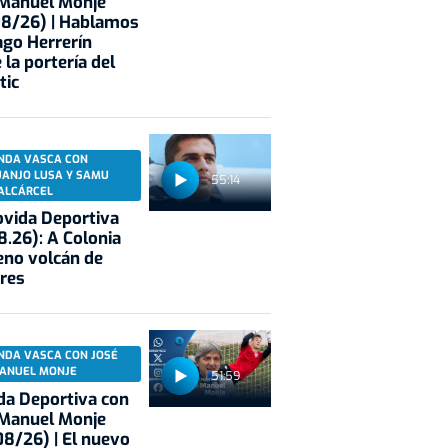
 Manuel Monje
08/26) | Hablamos
ago Herrerín
 la portería del
tic
NDA VASCA CON
UANJO LUSA Y SAMU
55:14
ALCÁRCEL
vida Deportiva
8.26): A Colonia
eno volcán de
res
NDA VASCA CON JOSÉ
ANUEL MONJE
51:59
a Deportiva con
 Manuel Monje
8/26) | El nuevo