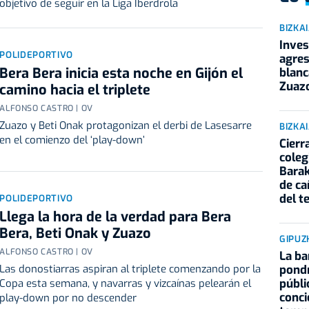
objetivo de seguir en la Liga Iberdrola
BIZKA
Inves
POLIDEPORTIVO
agres
Bera Bera inicia esta noche en Gijón el
blanc
Zuaz
camino hacia el triplete
ALFONSO CASTRO | OV
Zuazo y Beti Onak protagonizan el derbi de Lasesarre
BIZKA
en el comienzo del ‘play-down’
Cierr
coleg
Barak
de ca
del t
POLIDEPORTIVO
Llega la hora de la verdad para Bera
Bera, Beti Onak y Zuazo
GIPUZ
ALFONSO CASTRO | OV
La ba
pondr
Las donostiarras aspiran al triplete comenzando por la
públi
Copa esta semana, y navarras y vizcaínas pelearán el
conci
play-down por no descender