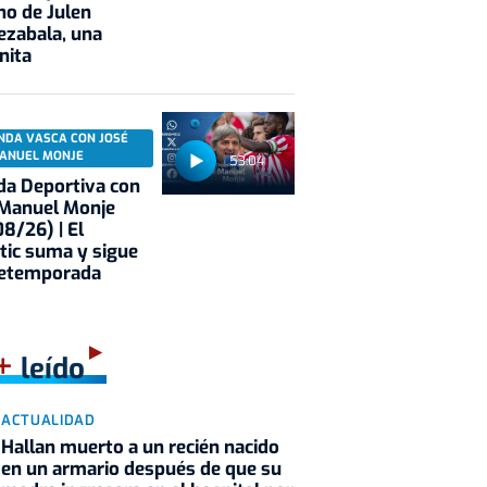
no de Julen
ezabala, una
nita
NDA VASCA CON JOSÉ
ANUEL MONJE
53:04
a Deportiva con
 Manuel Monje
8/26) | El
tic suma y sigue
retemporada
+
leído
ACTUALIDAD
Hallan muerto a un recién nacido
en un armario después de que su