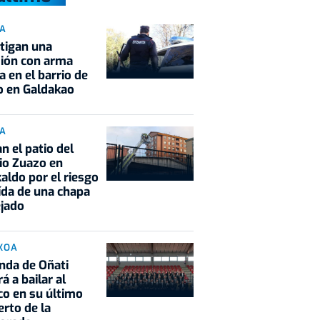
IA
tigan una
ión con arma
a en el barrio de
o en Galdakao
IA
an el patio del
io Zuazo en
aldo por el riesgo
ída de una chapa
ejado
KOA
nda de Oñati
á a bailar al
co en su último
erto de la