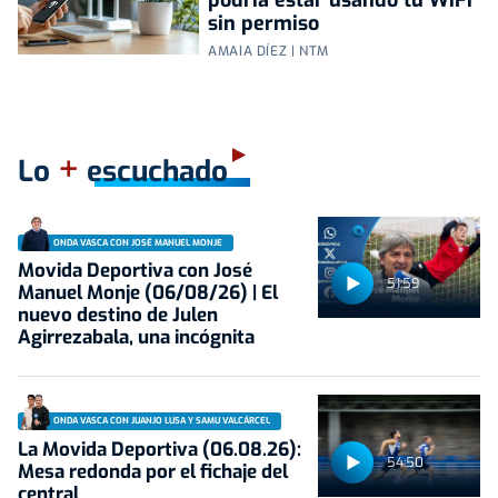
podría estar usando tu WiFi
sin permiso
AMAIA DÍEZ | NTM
+
Lo
escuchado
ONDA VASCA CON JOSÉ MANUEL MONJE
Movida Deportiva con José
51:59
Manuel Monje (06/08/26) | El
nuevo destino de Julen
Agirrezabala, una incógnita
ONDA VASCA CON JUANJO LUSA Y SAMU VALCÁRCEL
La Movida Deportiva (06.08.26):
54:50
Mesa redonda por el fichaje del
central