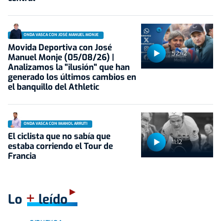
ONDA VASCA CON JOSÉ MANUEL MONJE
Movida Deportiva con José
52:42
Manuel Monje (05/08/26) |
Analizamos la "ilusión" que han
generado los últimos cambios en
el banquillo del Athletic
ONDA VASCA CON IMANOL ARRUTI
El ciclista que no sabía que
11:12
estaba corriendo el Tour de
Francia
+
Lo
leído