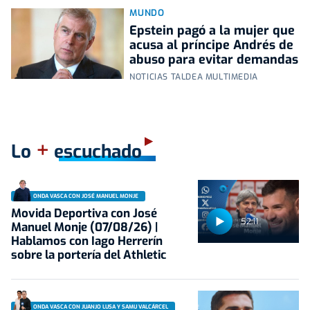
MUNDO
Epstein pagó a la mujer que
acusa al príncipe Andrés de
abuso para evitar demandas
NOTICIAS TALDEA MULTIMEDIA
+
Lo
escuchado
ONDA VASCA CON JOSÉ MANUEL MONJE
Movida Deportiva con José
52:11
Manuel Monje (07/08/26) |
Hablamos con Iago Herrerín
sobre la portería del Athletic
ONDA VASCA CON JUANJO LUSA Y SAMU VALCÁRCEL