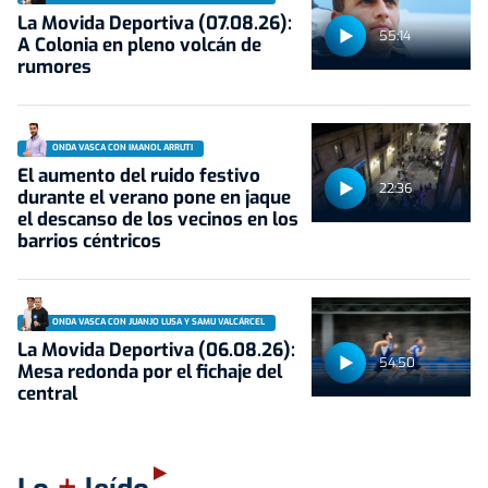
La Movida Deportiva (07.08.26):
55:14
A Colonia en pleno volcán de
rumores
ONDA VASCA CON IMANOL ARRUTI
El aumento del ruido festivo
22:36
durante el verano pone en jaque
el descanso de los vecinos en los
barrios céntricos
ONDA VASCA CON JUANJO LUSA Y SAMU VALCÁRCEL
La Movida Deportiva (06.08.26):
54:50
Mesa redonda por el fichaje del
central
+