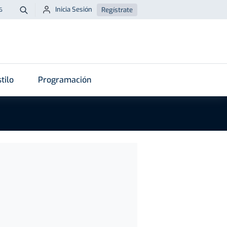
Inicia Sesión
Regístrate
6
Buscar
tilo
Programación