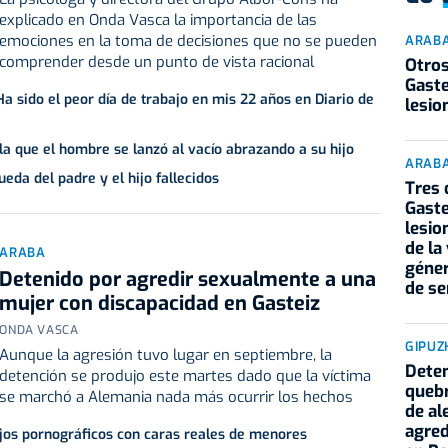
explicado en Onda Vasca la importancia de las
emociones en la toma de decisiones que no se pueden
ARAB
comprender desde un punto de vista racional
Otros
Gaste
a sido el peor día de trabajo en mis 22 años en Diario de
lesio
la que el hombre se lanzó al vacío abrazando a su hijo
ARAB
eda del padre y el hijo fallecidos
Tres 
Gaste
lesio
de la
ARABA
géner
Detenido por agredir sexualmente a una
de s
mujer con discapacidad en Gasteiz
ONDA VASCA
GIPUZ
Aunque la agresión tuvo lugar en septiembre, la
Deten
detención se produjo este martes dado que la víctima
quebr
se marchó a Alemania nada más ocurrir los hechos
de al
agred
ujos pornográficos con caras reales de menores