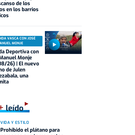
scanso de los
os en los barrios
icos
NDA VASCA CON JOSÉ
ANUEL MONJE
51:59
a Deportiva con
 Manuel Monje
8/26) | El nuevo
no de Julen
ezabala, una
nita
+
leído
VIDA Y ESTILO
Prohibido el plátano para