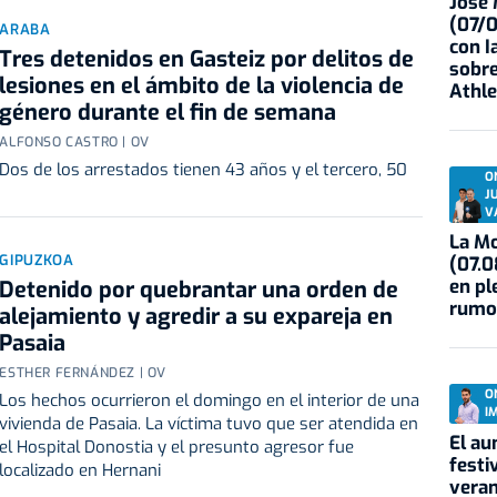
José
(07/
ARABA
con I
Tres detenidos en Gasteiz por delitos de
sobre
lesiones en el ámbito de la violencia de
Athle
género durante el fin de semana
ALFONSO CASTRO | OV
Dos de los arrestados tienen 43 años y el tercero, 50
O
J
V
La Mo
GIPUZKOA
(07.0
en pl
Detenido por quebrantar una orden de
rumo
alejamiento y agredir a su expareja en
Pasaia
ESTHER FERNÁNDEZ | OV
O
Los hechos ocurrieron el domingo en el interior de una
I
vivienda de Pasaia. La víctima tuvo que ser atendida en
El au
el Hospital Donostia y el presunto agresor fue
festi
localizado en Hernani
veran