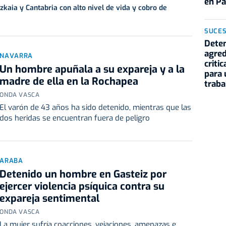
en Pa
kaia y Cantabria con alto nivel de vida y cobro de
SUCE
Deten
agred
NAVARRA
criti
Un hombre apuñala a su expareja y a la
para 
madre de ella en la Rochapea
traba
ONDA VASCA
El varón de 43 años ha sido detenido, mientras que las
dos heridas se encuentran fuera de peligro
ARABA
Detenido un hombre en Gasteiz por
ejercer violencia psíquica contra su
expareja sentimental
ONDA VASCA
La mujer sufría coacciones, vejaciones, amenazas e