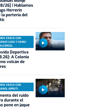
 Manuel Monje
08/26) | Hablamos
ago Herrerín
 la portería del
tic
NDA VASCA CON
UANJO LUSA Y SAMU
55:14
ALCÁRCEL
vida Deportiva
8.26): A Colonia
eno volcán de
res
NDA VASCA CON
MANOL ARRUTI
22:36
mento del ruido
vo durante el
o pone en jaque