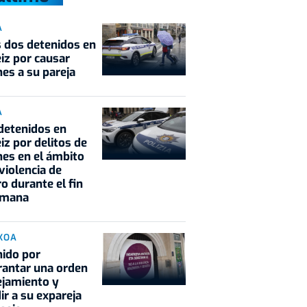
A
 dos detenidos en
iz por causar
nes a su pareja
A
detenidos en
iz por delitos de
nes en el ámbito
 violencia de
o durante el fin
emana
KOA
ido por
antar una orden
ejamiento y
ir a su expareja