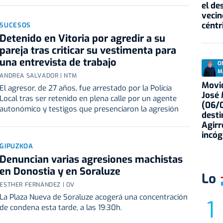
el de
vecin
céntr
SUCESOS
Detenido en Vitoria por agredir a su
pareja tras criticar su vestimenta para
una entrevista de trabajo
O
M
ANDREA SALVADOR | NTM
Movid
El agresor, de 27 años, fue arrestado por la Policía
José
Local tras ser retenido en plena calle por un agente
(06/0
autonómico y testigos que presenciaron la agresión
desti
Agirr
incóg
GIPUZKOA
Denuncian varias agresiones machistas
en Donostia y en Soraluze
Lo
ESTHER FERNÁNDEZ | OV
La Plaza Nueva de Soraluze acogerá una concentración
de condena esta tarde, a las 19:30h.