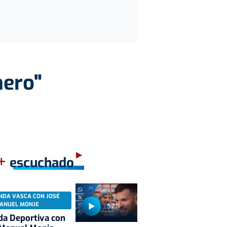
nero"
+
escuchado
NDA VASCA CON JOSÉ
ANUEL MONJE
52:11
a Deportiva con