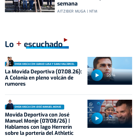
semana
AITZIBER MUGA | NTM
+
Lo
escuchado
ONDA VASCA CON JUANJO LUSA Y SAMU VALCÁRCEL
La Movida Deportiva (07.08.26):
55:14
A Colonia en pleno volcán de
rumores
ONDA VASCA CON JOSÉ MANUEL MONJE
Movida Deportiva con José
52:11
Manuel Monje (07/08/26) |
Hablamos con Iago Herrerín
sobre la portería del Athletic