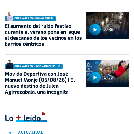
ONDA VASCA CON IMANOL ARRUTI
El aumento del ruido festivo
22:36
durante el verano pone en jaque
el descanso de los vecinos en los
barrios céntricos
ONDA VASCA CON JOSÉ MANUEL MONJE
Movida Deportiva con José
51:59
Manuel Monje (06/08/26) | El
nuevo destino de Julen
Agirrezabala, una incógnita
+
Lo
leído
ACTUALIDAD