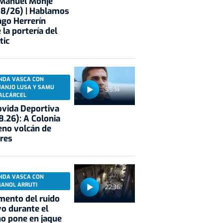
 Manuel Monje
08/26) | Hablamos
ago Herrerín
 la portería del
tic
NDA VASCA CON
UANJO LUSA Y SAMU
55:14
ALCÁRCEL
vida Deportiva
8.26): A Colonia
eno volcán de
res
NDA VASCA CON
MANOL ARRUTI
22:36
mento del ruido
vo durante el
o pone en jaque