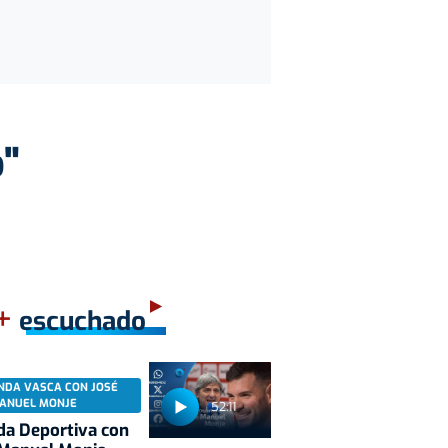
o"
+
escuchado
NDA VASCA CON JOSÉ
ANUEL MONJE
52:11
a Deportiva con