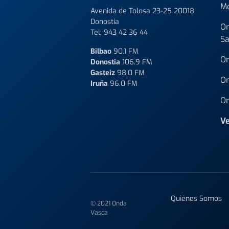
M
Avenida de Tolosa 23-25 20018
Donostia
On
Tel:
943 42 36 44
Sa
Bilbao
90.1 FM
On
Donostia
106.9 FM
Gasteiz
98.0 FM
On
Iruña
96.0 FM
On
Ve
Quiénes Somos
© 2021 Onda
Vasca