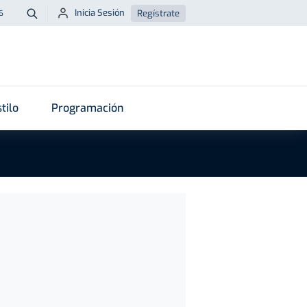
Inicia Sesión
Regístrate
6
Buscar
tilo
Programación