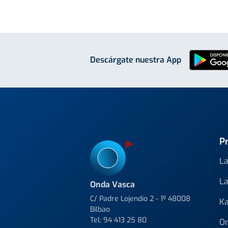
Descárgate nuestra App
P
La
La
Onda Vasca
C/ Padre Lojendio 2 - 1º 48008
Ka
Bilbao
Tel:
94 413 25 80
On