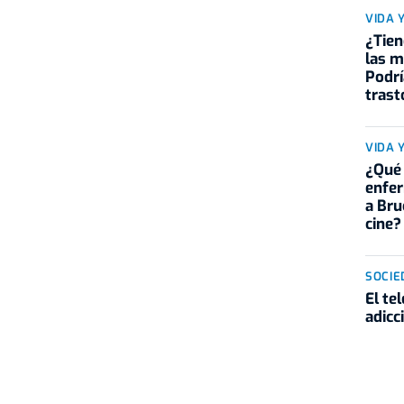
VIDA 
¿Tien
las 
Podrí
trast
VIDA 
¿Qué 
enfe
a Bru
cine?
SOCIE
El te
adicc