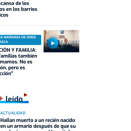
scanso de los
os en los barrios
icos
AS MAÑANAS DE ONDA
ASCA
23:43
CIÓN Y FAMILIA:
familias también
rmamos. No es
ión, pero es
cción"
+
leído
ACTUALIDAD
Hallan muerto a un recién nacido
en un armario después de que su