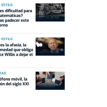
Y ESTILO
es dificultad para
matemáticas?
as padecer este
orno
Y ESTILO
es la afasia, la
rmedad que obliga
ce Willis a dejar el
DAD
léfono móvil, la
ión del siglo XXI