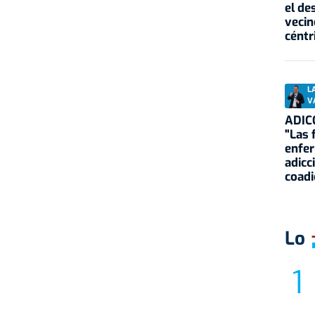
el de
vecin
céntr
L
V
ADIC
"Las 
enfe
adicc
coadi
Lo