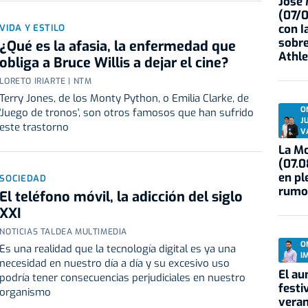
José
(07/
con I
VIDA Y ESTILO
sobre
¿Qué es la afasia, la enfermedad que
Athle
obliga a Bruce Willis a dejar el cine?
LORETO IRIARTE | NTM
Terry Jones, de los Monty Python, o Emilia Clarke, de
O
'Juego de tronos', son otros famosos que han sufrido
J
este trastorno
V
La Mo
(07.0
en pl
SOCIEDAD
rumo
El teléfono móvil, la adicción del siglo
XXI
NOTICIAS TALDEA MULTIMEDIA
O
Es una realidad que la tecnología digital es ya una
I
necesidad en nuestro día a día y su excesivo uso
El au
podría tener consecuencias perjudiciales en nuestro
festi
organismo
veran