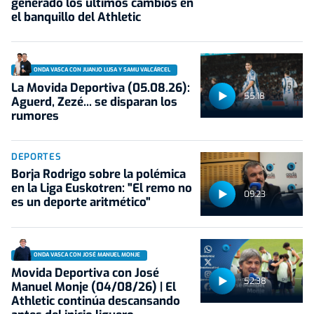
generado los últimos cambios en
el banquillo del Athletic
ONDA VASCA CON JUANJO LUSA Y SAMU VALCÁRCEL
La Movida Deportiva (05.08.26):
55:18
Aguerd, Zezé... se disparan los
rumores
DEPORTES
Borja Rodrigo sobre la polémica
en la Liga Euskotren: "El remo no
09:23
es un deporte aritmético"
ONDA VASCA CON JOSÉ MANUEL MONJE
Movida Deportiva con José
52:38
Manuel Monje (04/08/26) | El
Athletic continúa descansando