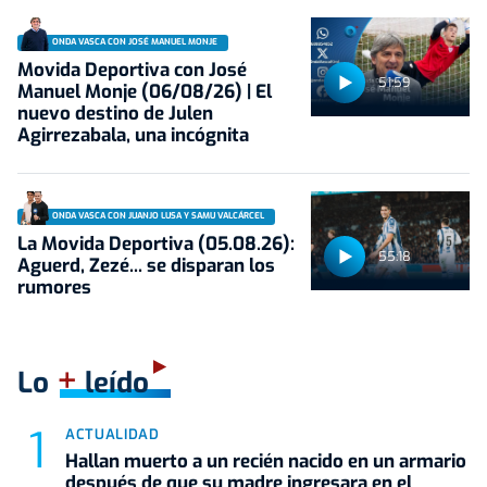
ONDA VASCA CON JOSÉ MANUEL MONJE
Movida Deportiva con José
51:59
Manuel Monje (06/08/26) | El
nuevo destino de Julen
Agirrezabala, una incógnita
ONDA VASCA CON JUANJO LUSA Y SAMU VALCÁRCEL
La Movida Deportiva (05.08.26):
55:18
Aguerd, Zezé... se disparan los
rumores
+
Lo
leído
ACTUALIDAD
Hallan muerto a un recién nacido en un armario
después de que su madre ingresara en el