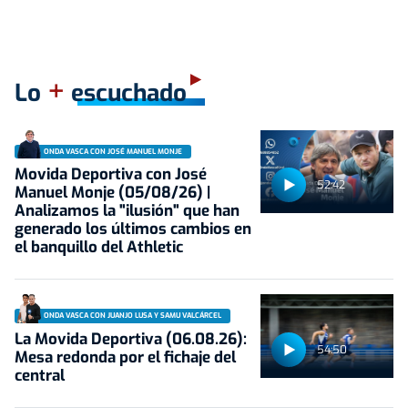
+
Lo
escuchado
ONDA VASCA CON JOSÉ MANUEL MONJE
Movida Deportiva con José
52:42
Manuel Monje (05/08/26) |
Analizamos la "ilusión" que han
generado los últimos cambios en
el banquillo del Athletic
ONDA VASCA CON JUANJO LUSA Y SAMU VALCÁRCEL
La Movida Deportiva (06.08.26):
54:50
Mesa redonda por el fichaje del
central