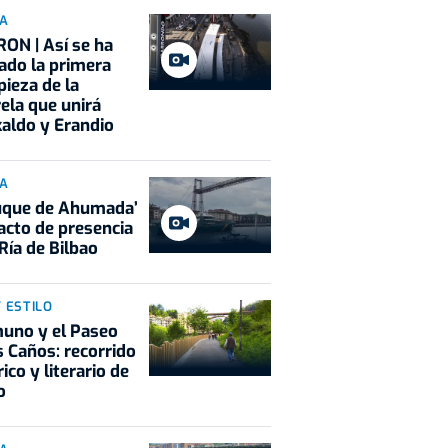
IA
RON | Así se ha
ado la primera
pieza de la
ela que unirá
aldo y Erandio
IA
Duque de Ahumada’
acto de presencia
 Ría de Bilbao
Y ESTILO
uno y el Paseo
s Caños: recorrido
ico y literario de
o