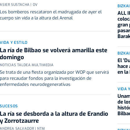
ASIER SUSTACHA | OV
BIZKA
Los bomberos rescataron el madrugada de ayer el
ALL I
cuerpo sin vida a la altura del Arenal
coloc
gran 
pasar
Barak
VIDA Y ESTILO
La ría de Bilbao se volverá amarilla este
BIZKA
domingo
El ‘
NOTICIAS TALDEA MULTIMEDIA
hace 
en la
Se trata de una fiesta organizada por WOP que servirá
para recaudar fondos para la investigación de
enfermedades neurodegenerativas
VIDA 
Unam
de lo
SUCESOS
histór
La ría se desborda a la altura de Erandio
Bilba
y Zorrotzaurre
ANDREA SALVADOR | NTM