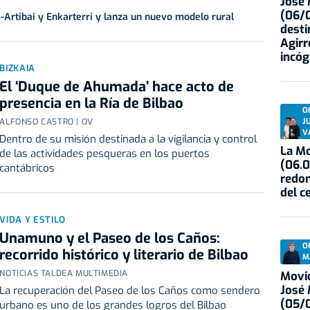
José
(06/0
a-Artibai y Enkarterri y lanza un nuevo modelo rural
desti
Agirr
incóg
BIZKAIA
El ‘Duque de Ahumada’ hace acto de
presencia en la Ría de Bilbao
O
J
ALFONSO CASTRO | OV
V
Dentro de su misión destinada a la vigilancia y control
La Mo
de las actividades pesqueras en los puertos
(06.0
cantábricos
redon
del c
VIDA Y ESTILO
Unamuno y el Paseo de los Caños:
O
recorrido histórico y literario de Bilbao
M
NOTICIAS TALDEA MULTIMEDIA
Movid
José
La recuperación del Paseo de los Caños como sendero
(05/0
urbano es uno de los grandes logros del Bilbao