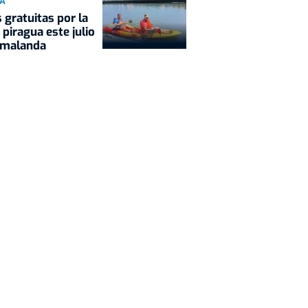
IA
 gratuitas por la
n piragua este julio
amalanda