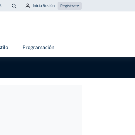
Inicia Sesión
Regístrate
6
Buscar
tilo
Programación