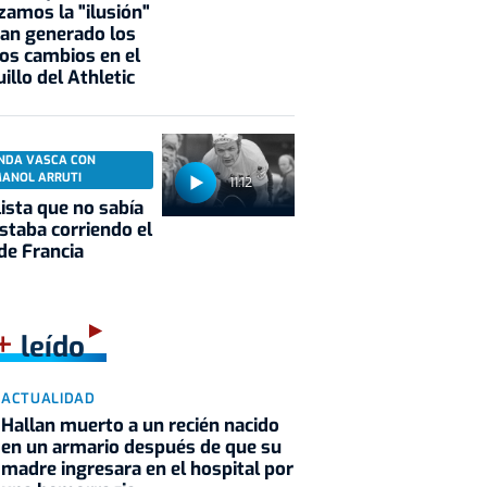
zamos la "ilusión"
an generado los
os cambios en el
illo del Athletic
NDA VASCA CON
MANOL ARRUTI
11:12
clista que no sabía
staba corriendo el
de Francia
+
leído
ACTUALIDAD
Hallan muerto a un recién nacido
en un armario después de que su
madre ingresara en el hospital por