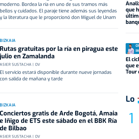
Anali
moderno. Bordea la ría en uno de sus tramos más
que h
bellos y cuidados. El paraje tiene además sus leyendas
últim
y la literatura que le proporcionó don Miguel de Unam
banqu
BIZKAIA
O
Rutas gratuitas por la ría en piragua este
I
julio en Zamalanda
El ci
que e
ASIER SUSTACHA | OV
Tour 
El servicio estará disponible durante nueve jornadas
con salida de mañana y tarde
Lo
BIZKAIA
Conciertos gratis de Arde Bogotá, Amaia
e Iñigo de ETS este sábado en el BBK Ría
de Bilbao
ASIER SUSTACHA | OV