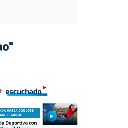
ao"
+
escuchado
NDA VASCA CON JOSÉ
ANUEL MONJE
51:59
a Deportiva con