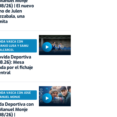
 Manuel Monje
8/26) | El nuevo
no de Julen
ezabala, una
nita
NDA VASCA CON
UANJO LUSA Y SAMU
54:50
ALCÁRCEL
vida Deportiva
8.26): Mesa
da por el fichaje
entral
NDA VASCA CON JOSÉ
ANUEL MONJE
52:42
a Deportiva con
 Manuel Monje
8/26) |