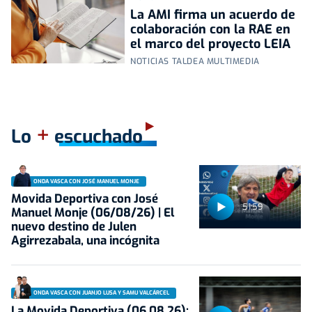
La AMI firma un acuerdo de
colaboración con la RAE en
el marco del proyecto LEIA
NOTICIAS TALDEA MULTIMEDIA
+
Lo
escuchado
ONDA VASCA CON JOSÉ MANUEL MONJE
Movida Deportiva con José
51:59
Manuel Monje (06/08/26) | El
nuevo destino de Julen
Agirrezabala, una incógnita
ONDA VASCA CON JUANJO LUSA Y SAMU VALCÁRCEL
La Movida Deportiva (06.08.26):