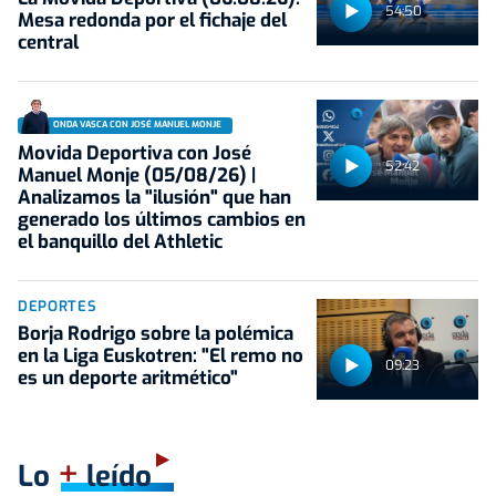
54:50
Mesa redonda por el fichaje del
central
ONDA VASCA CON JOSÉ MANUEL MONJE
Movida Deportiva con José
52:42
Manuel Monje (05/08/26) |
Analizamos la "ilusión" que han
generado los últimos cambios en
el banquillo del Athletic
DEPORTES
Borja Rodrigo sobre la polémica
en la Liga Euskotren: "El remo no
09:23
es un deporte aritmético"
+
Lo
leído