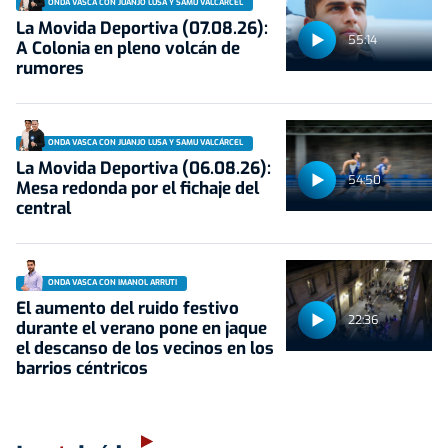
ONDA VASCA CON JUANJO LUSA Y SAMU VALCÁRCEL
La Movida Deportiva (07.08.26):
55:14
A Colonia en pleno volcán de
rumores
ONDA VASCA CON JUANJO LUSA Y SAMU VALCÁRCEL
La Movida Deportiva (06.08.26):
54:50
Mesa redonda por el fichaje del
central
ONDA VASCA CON IMANOL ARRUTI
El aumento del ruido festivo
22:36
durante el verano pone en jaque
el descanso de los vecinos en los
barrios céntricos