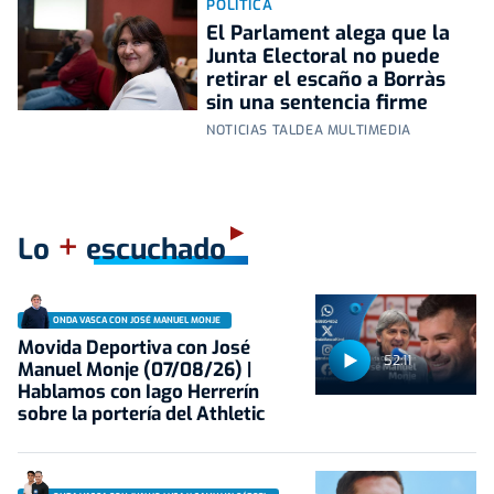
POLÍTICA
El Parlament alega que la
Junta Electoral no puede
retirar el escaño a Borràs
sin una sentencia firme
NOTICIAS TALDEA MULTIMEDIA
+
Lo
escuchado
ONDA VASCA CON JOSÉ MANUEL MONJE
Movida Deportiva con José
52:11
Manuel Monje (07/08/26) |
Hablamos con Iago Herrerín
sobre la portería del Athletic