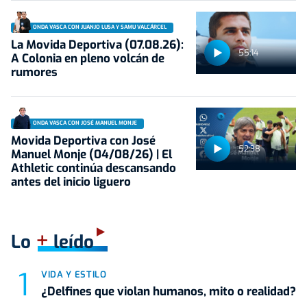
ONDA VASCA CON JUANJO LUSA Y SAMU VALCÁRCEL
La Movida Deportiva (07.08.26):
55:14
A Colonia en pleno volcán de
rumores
ONDA VASCA CON JOSÉ MANUEL MONJE
Movida Deportiva con José
52:38
Manuel Monje (04/08/26) | El
Athletic continúa descansando
antes del inicio liguero
+
Lo
leído
VIDA Y ESTILO
¿Delfines que violan humanos, mito o realidad?