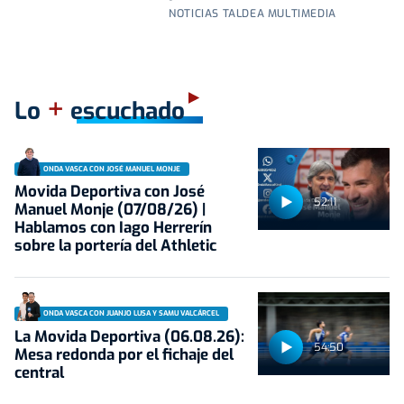
NOTICIAS TALDEA MULTIMEDIA
+
Lo
escuchado
ONDA VASCA CON JOSÉ MANUEL MONJE
Movida Deportiva con José
52:11
Manuel Monje (07/08/26) |
Hablamos con Iago Herrerín
sobre la portería del Athletic
ONDA VASCA CON JUANJO LUSA Y SAMU VALCÁRCEL
La Movida Deportiva (06.08.26):
54:50
Mesa redonda por el fichaje del
central