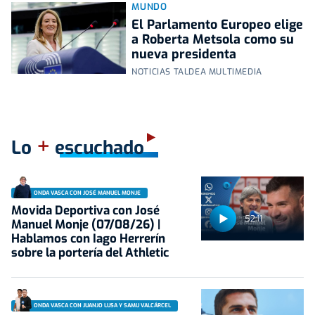
MUNDO
El Parlamento Europeo elige
a Roberta Metsola como su
nueva presidenta
NOTICIAS TALDEA MULTIMEDIA
+
Lo
escuchado
ONDA VASCA CON JOSÉ MANUEL MONJE
Movida Deportiva con José
52:11
Manuel Monje (07/08/26) |
Hablamos con Iago Herrerín
sobre la portería del Athletic
ONDA VASCA CON JUANJO LUSA Y SAMU VALCÁRCEL