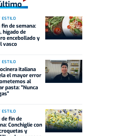
último
Y ESTILO
fin de semana:
, hígado de
ro encebollado y
l vasco
Y ESTILO
ocinera italiana
la el mayor error
cometemos al
ar pasta: "Nunca
gas"
Y ESTILO
de fin de
a: Conchiglie con
 croquetas y