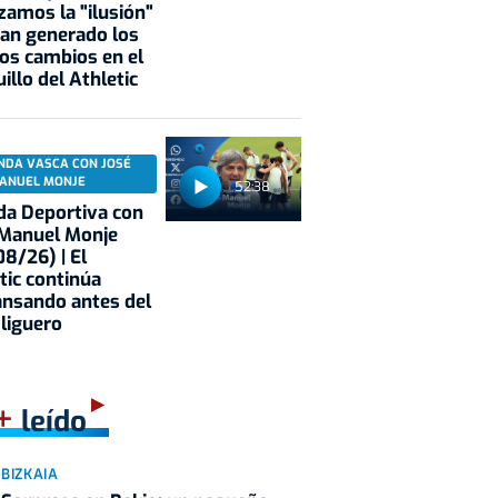
zamos la "ilusión"
an generado los
os cambios en el
illo del Athletic
NDA VASCA CON JOSÉ
ANUEL MONJE
52:38
a Deportiva con
 Manuel Monje
8/26) | El
tic continúa
nsando antes del
 liguero
+
leído
BIZKAIA