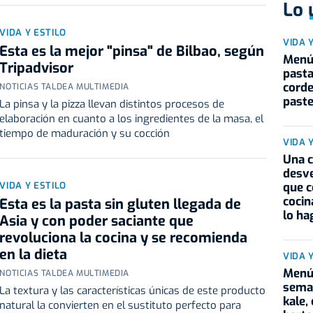
Lo 
VIDA Y ESTILO
VIDA 
Esta es la mejor "pinsa" de Bilbao, según
Menú 
Tripadvisor
pasta
corde
NOTICIAS TALDEA MULTIMEDIA
paste
La pinsa y la pizza llevan distintos procesos de
elaboración en cuanto a los ingredientes de la masa, el
tiempo de maduración y su cocción
VIDA 
Una c
desve
que 
VIDA Y ESTILO
cocin
Esta es la pasta sin gluten llegada de
lo ha
Asia y con poder saciante que
revoluciona la cocina y se recomienda
en la dieta
VIDA 
Menú 
NOTICIAS TALDEA MULTIMEDIA
seman
La textura y las características únicas de este producto
kale,
natural la convierten en el sustituto perfecto para