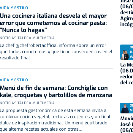
José
(06/0
VIDA Y ESTILO
desti
Una cocinera italiana desvela el mayor
Agirr
error que cometemos al cocinar pasta:
incóg
"Nunca lo hagas"
NOTICIAS TALDEA MULTIMEDIA
La chef @chefrobertaofficial informa sobre un error
O
que todos cometemos y que tiene consecuencias en el
J
V
resultado final
La Mo
(06.0
redon
VIDA Y ESTILO
del c
Menú de fin de semana: Conchiglie con
kale, croquetas y bartolillos de manzana
NOTICIAS TALDEA MULTIMEDIA
O
La propuesta gastronómica de esta semana invita a
M
combinar cocina vegetal, texturas crujientes y un final
Movid
dulce de inspiración tradicional. Un menú equilibrado
José
que alterna recetas actuales con otras…
(05/0