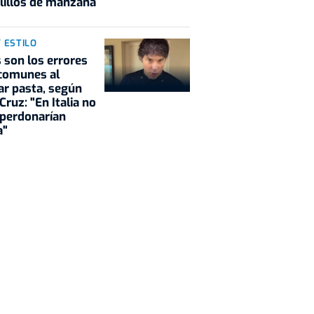
lillos de manzana
Y ESTILO
 son los errores
comunes al
ar pasta, según
 Cruz: "En Italia no
 perdonarían
a"