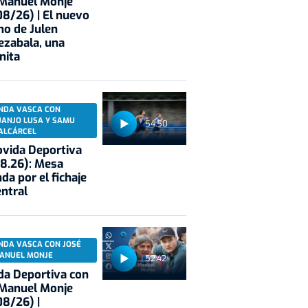
 Manuel Monje
8/26) | El nuevo
no de Julen
ezabala, una
nita
NDA VASCA CON
UANJO LUSA Y SAMU
54:50
ALCÁRCEL
vida Deportiva
8.26): Mesa
da por el fichaje
entral
NDA VASCA CON JOSÉ
ANUEL MONJE
52:42
a Deportiva con
 Manuel Monje
8/26) |