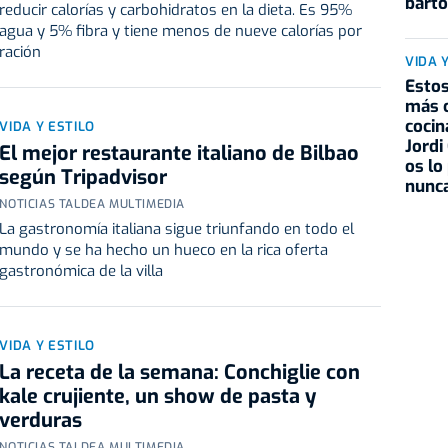
barto
reducir calorías y carbohidratos en la dieta. Es 95%
agua y 5% fibra y tiene menos de nueve calorías por
ración
VIDA 
Estos
más 
cocin
VIDA Y ESTILO
Jordi
El mejor restaurante italiano de Bilbao
os lo
según Tripadvisor
nunc
NOTICIAS TALDEA MULTIMEDIA
La gastronomía italiana sigue triunfando en todo el
mundo y se ha hecho un hueco en la rica oferta
gastronómica de la villa
VIDA Y ESTILO
La receta de la semana: Conchiglie con
kale crujiente, un show de pasta y
verduras
NOTICIAS TALDEA MULTIMEDIA