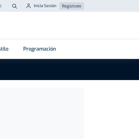
Inicia Sesión
Regístrate
6
Buscar
tilo
Programación