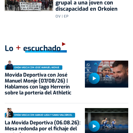
grupal a una joven con
discapacidad en Orkoien
OV | EP
+
Lo
escuchado
ONDA VASCA CON JOSÉ MANUEL MONJE
Movida Deportiva con José
52:11
Manuel Monje (07/08/26) |
Hablamos con Iago Herrerín
sobre la portería del Athletic
ONDA VASCA CON JUANJO LUSA Y SAMU VALCÁRCEL
La Movida Deportiva (06.08.26):
54:50
Mesa redonda por el fichaje del