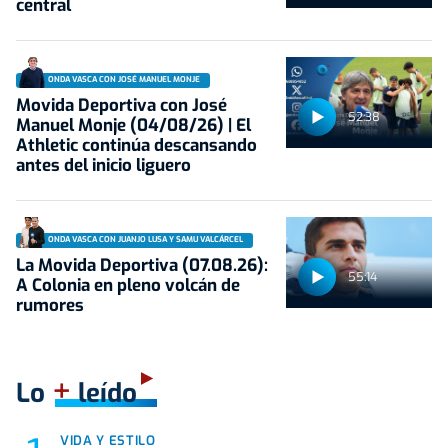
central
ONDA VASCA CON JOSÉ MANUEL MONJE
Movida Deportiva con José
52:38
Manuel Monje (04/08/26) | El
Athletic continúa descansando
antes del inicio liguero
ONDA VASCA CON JUANJO LUSA Y SAMU VALCÁRCEL
La Movida Deportiva (07.08.26):
55:14
A Colonia en pleno volcán de
rumores
+
Lo
leído
VIDA Y ESTILO