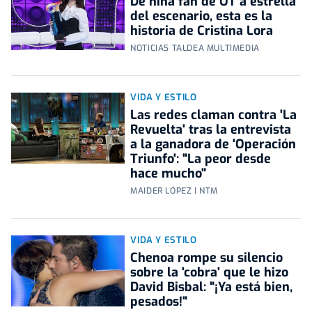
De niña fan de OT a estrella
del escenario, esta es la
historia de Cristina Lora
NOTICIAS TALDEA MULTIMEDIA
VIDA Y ESTILO
Las redes claman contra 'La
Revuelta' tras la entrevista
a la ganadora de 'Operación
Triunfo': "La peor desde
hace mucho"
MAIDER LÓPEZ | NTM
VIDA Y ESTILO
Chenoa rompe su silencio
sobre la 'cobra' que le hizo
David Bisbal: "¡Ya está bien,
pesados!"