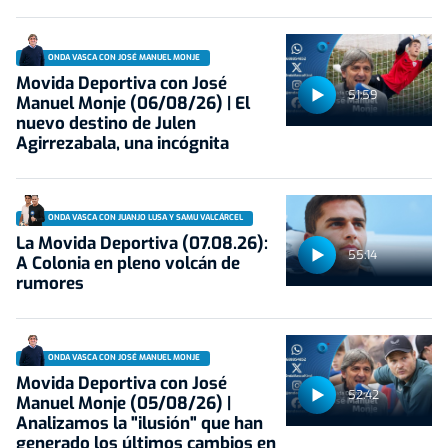
ONDA VASCA CON JOSÉ MANUEL MONJE
Movida Deportiva con José
51:59
Manuel Monje (06/08/26) | El
nuevo destino de Julen
Agirrezabala, una incógnita
ONDA VASCA CON JUANJO LUSA Y SAMU VALCÁRCEL
La Movida Deportiva (07.08.26):
55:14
A Colonia en pleno volcán de
rumores
ONDA VASCA CON JOSÉ MANUEL MONJE
Movida Deportiva con José
52:42
Manuel Monje (05/08/26) |
Analizamos la "ilusión" que han
generado los últimos cambios en