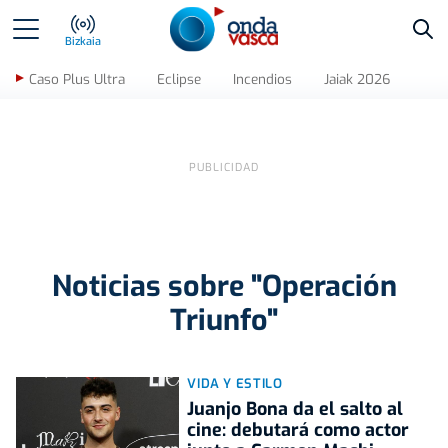
Bus
Bizkaia
Caso Plus Ultra
Eclipse
Incendios
Jaiak 2026
Noticias sobre "Operación
Triunfo"
VIDA Y ESTILO
Juanjo Bona da el salto al
cine: debutará como actor