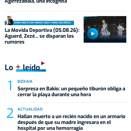
Agirrezabala, una incógnita
ONDA VASCA CON JUANJO LUSA Y SAMU VALCÁRCEL
La Movida Deportiva (05.08.26):
55:18
Aguerd, Zezé... se disparan los
rumores
+
Lo
leído
BIZKAIA
Sorpresa en Bakio: un pequeño tiburón obliga a
cerrar la playa durante una hora
ACTUALIDAD
Hallan muerto a un recién nacido en un armario
después de que su madre ingresara en el
hospital por una hemorragia