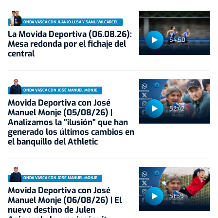
ONDA VASCA CON JUANJO LUSA Y SAMU VALCÁRCEL
La Movida Deportiva (06.08.26):
54:50
Mesa redonda por el fichaje del
central
ONDA VASCA CON JOSÉ MANUEL MONJE
Movida Deportiva con José
52:42
Manuel Monje (05/08/26) |
Analizamos la "ilusión" que han
generado los últimos cambios en
el banquillo del Athletic
ONDA VASCA CON JOSÉ MANUEL MONJE
Movida Deportiva con José
51:59
Manuel Monje (06/08/26) | El
nuevo destino de Julen