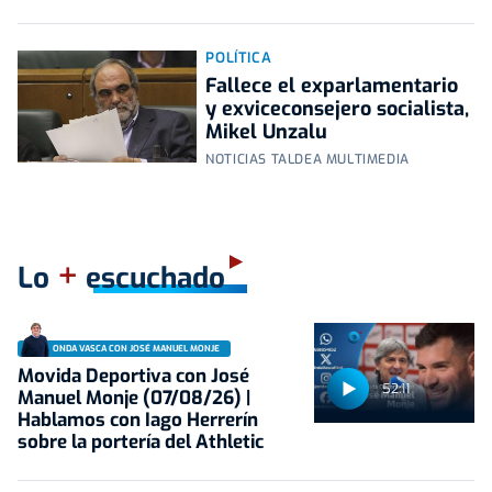
POLÍTICA
Fallece el exparlamentario
y exviceconsejero socialista,
Mikel Unzalu
NOTICIAS TALDEA MULTIMEDIA
+
Lo
escuchado
ONDA VASCA CON JOSÉ MANUEL MONJE
Movida Deportiva con José
52:11
Manuel Monje (07/08/26) |
Hablamos con Iago Herrerín
sobre la portería del Athletic