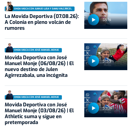
ONDA VASCA CON JUANJO LUSA Y SAMU VALCÁRCEL
La Movida Deportiva (07.08.26):
55:14
A Colonia en pleno volcán de
rumores
ONDA VASCA CON JOSÉ MANUEL MONJE
Movida Deportiva con José
51:59
Manuel Monje (06/08/26) | El
nuevo destino de Julen
Agirrezabala, una incógnita
ONDA VASCA CON JOSÉ MANUEL MONJE
Movida Deportiva con José
53:04
Manuel Monje (03/08/26) | El
Athletic suma y sigue en
pretemporada