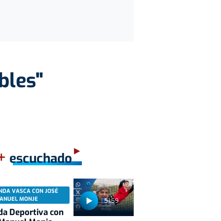
bles"
+
escuchado
NDA VASCA CON JOSÉ
ANUEL MONJE
51:59
a Deportiva con