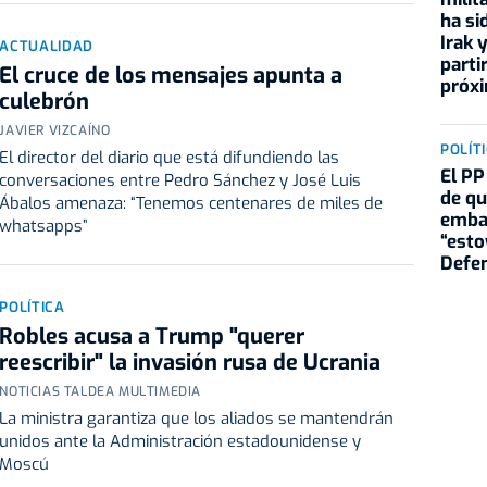
ha si
Irak 
ACTUALIDAD
parti
El cruce de los mensajes apunta a
próx
culebrón
JAVIER VIZCAÍNO
POLÍT
El director del diario que está difundiendo las
El PP
conversaciones entre Pedro Sánchez y José Luis
de qu
Ábalos amenaza: “Tenemos centenares de miles de
embaj
whatsapps”
“esto
Defen
POLÍTICA
Robles acusa a Trump "querer
reescribir" la invasión rusa de Ucrania
NOTICIAS TALDEA MULTIMEDIA
La ministra garantiza que los aliados se mantendrán
unidos ante la Administración estadounidense y
Moscú