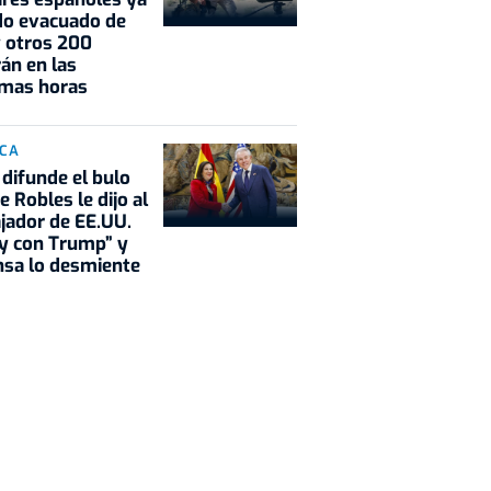
do evacuado de
y otros 200
rán en las
imas horas
ICA
 difunde el bulo
e Robles le dijo al
ador de EE.UU.
y con Trump” y
sa lo desmiente