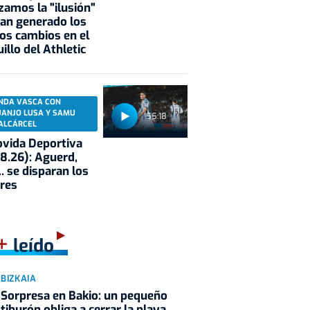
zamos la "ilusión"
an generado los
os cambios en el
illo del Athletic
NDA VASCA CON
UANJO LUSA Y SAMU
55:18
ALCÁRCEL
vida Deportiva
8.26): Aguerd,
.. se disparan los
res
+
leído
BIZKAIA
Sorpresa en Bakio: un pequeño
tiburón obliga a cerrar la playa