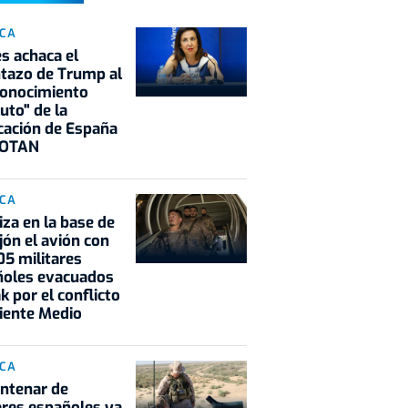
ICA
s achaca el
tazo de Trump al
conocimiento
uto" de la
cación de España
 OTAN
ICA
iza en la base de
jón el avión con
05 militares
ñoles evacuados
ak por el conflicto
iente Medio
ICA
ntenar de
ares españoles ya