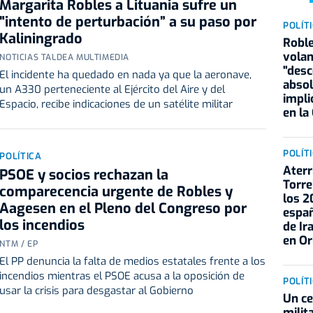
Margarita Robles a Lituania sufre un
"intento de perturbación” a su paso por
POLÍT
Kaliningrado
Roble
volan
NOTICIAS TALDEA MULTIMEDIA
"des
El incidente ha quedado en nada ya que la aeronave,
absol
un A330 perteneciente al Ejército del Aire y del
impli
Espacio, recibe indicaciones de un satélite militar
en la
POLÍT
POLÍTICA
Aterr
PSOE y socios rechazan la
Torre
comparecencia urgente de Robles y
los 2
Aagesen en el Pleno del Congreso por
espa
los incendios
de Ir
en Or
NTM / EP
El PP denuncia la falta de medios estatales frente a los
incendios mientras el PSOE acusa a la oposición de
POLÍT
usar la crisis para desgastar al Gobierno
Un ce
milit