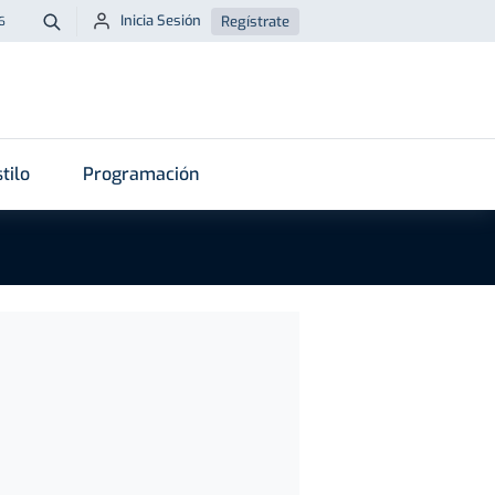
Inicia Sesión
Regístrate
6
Buscar
tilo
Programación