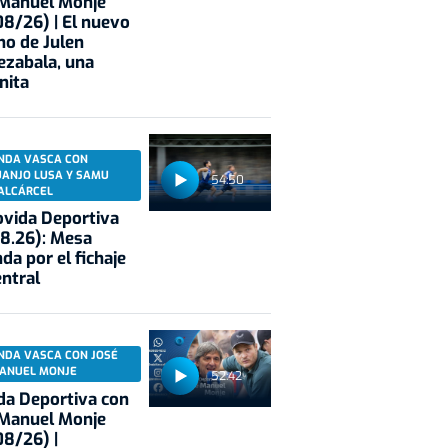
 Manuel Monje
8/26) | El nuevo
no de Julen
ezabala, una
nita
NDA VASCA CON
UANJO LUSA Y SAMU
54:50
ALCÁRCEL
vida Deportiva
8.26): Mesa
da por el fichaje
entral
NDA VASCA CON JOSÉ
ANUEL MONJE
52:42
a Deportiva con
 Manuel Monje
8/26) |