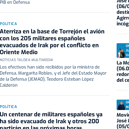
José
PIB en Defensa
(06/0
desti
Agirr
incóg
POLÍTICA
Aterriza en la base de Torrejón el avión
con los 205 militares españoles
evacuados de Irak por el conflicto en
O
J
Oriente Medio
V
NOTICIAS TALDEA MULTIMEDIA
La Mo
Los efectivos han sido recibidos por la ministra de
(06.0
Defensa, Margarita Robles, y el Jefe del Estado Mayor
redon
de la Defensa (JEMAD), Teodoro Esteban López
del c
Calderón
O
POLÍTICA
M
Un centenar de militares españoles ya
Movid
José
ha sido evacuado de Irak y otros 200
(05/0
partirán en las próximas horas