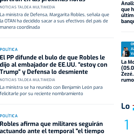
Anali
NOTICIAS TALDEA MULTIMEDIA
que h
La ministra de Defensa, Margarita Robles, señala que
últim
banqu
la OTAN ha decidido sacar a sus efectivos del país de
manera coordinada
O
J
POLÍTICA
V
El PP difunde el bulo de que Robles le
La Mo
dijo al embajador de EE.UU. “estoy con
(05.0
Trump” y Defensa lo desmiente
Zezé.
rumo
NOTICIAS TALDEA MULTIMEDIA
La ministra se ha reunido con Benjamín León para
felicitarle por su reciente nombramiento
Lo
POLÍTICA
Robles afirma que militares seguirán
actuando ante el temporal "el tiempo