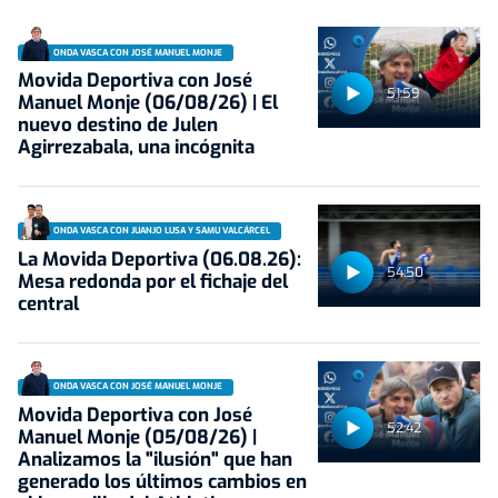
ONDA VASCA CON JOSÉ MANUEL MONJE
Movida Deportiva con José
51:59
Manuel Monje (06/08/26) | El
nuevo destino de Julen
Agirrezabala, una incógnita
ONDA VASCA CON JUANJO LUSA Y SAMU VALCÁRCEL
La Movida Deportiva (06.08.26):
54:50
Mesa redonda por el fichaje del
central
ONDA VASCA CON JOSÉ MANUEL MONJE
Movida Deportiva con José
52:42
Manuel Monje (05/08/26) |
Analizamos la "ilusión" que han
generado los últimos cambios en