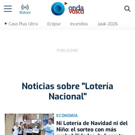
Bus
Bizkaia
Caso Plus Ultra
Eclipse
Incendios
Jaiak 2026
Noticias sobre "Lotería
Nacional"
ECONOMÍA
Ni Lotería de Navidad ni del
Niño: el sorteo con más