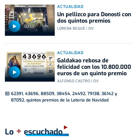
ACTUALIDAD
Un pellizco para Donosti con
dos quintos premios
00:50
LORENA BEGUÉ | OV
ACTUALIDAD
Galdakao rebosa de
felicidad con los 10.800.000
02:30
euros de un quinto premio
ALFONSO CASTRO | OV
62391, 43696, 88509, 38454, 24492, 79138, 36142 y
87092, quintos premios de la Lotería de Navidad
+
Lo
escuchado