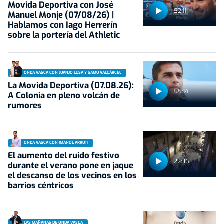
Movida Deportiva con José
52:11
Manuel Monje (07/08/26) |
Hablamos con Iago Herrerín
sobre la portería del Athletic
ONDA VASCA CON JUANJO LUSA Y SAMU VALCÁRCEL
La Movida Deportiva (07.08.26):
55:14
A Colonia en pleno volcán de
rumores
ONDA VASCA CON IMANOL ARRUTI
El aumento del ruido festivo
22:36
durante el verano pone en jaque
el descanso de los vecinos en los
barrios céntricos
LAS MAÑANAS DE ONDA VASCA