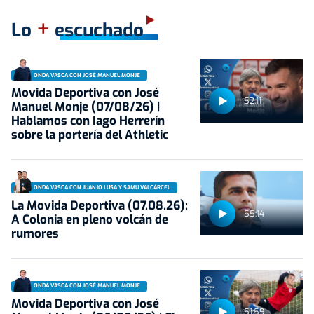
+
Lo
escuchado
ONDA VASCA CON JOSÉ MANUEL MONJE
Movida Deportiva con José
52:11
Manuel Monje (07/08/26) |
Hablamos con Iago Herrerín
sobre la portería del Athletic
ONDA VASCA CON JUANJO LUSA Y SAMU VALCÁRCEL
La Movida Deportiva (07.08.26):
55:14
A Colonia en pleno volcán de
rumores
ONDA VASCA CON JOSÉ MANUEL MONJE
Movida Deportiva con José
51:59