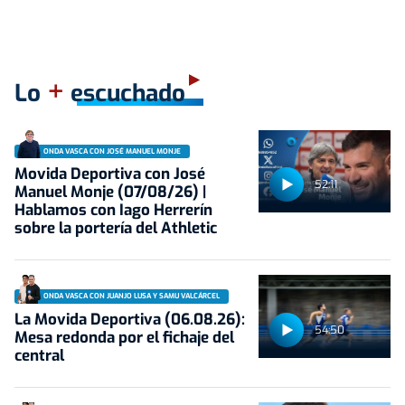
+
Lo
escuchado
ONDA VASCA CON JOSÉ MANUEL MONJE
Movida Deportiva con José
52:11
Manuel Monje (07/08/26) |
Hablamos con Iago Herrerín
sobre la portería del Athletic
ONDA VASCA CON JUANJO LUSA Y SAMU VALCÁRCEL
La Movida Deportiva (06.08.26):
54:50
Mesa redonda por el fichaje del
central