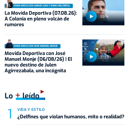
ONDA VASCA CON JUANJO LUSA Y SAMU VALCÁRCEL
La Movida Deportiva (07.08.26):
55:14
A Colonia en pleno volcán de
rumores
ONDA VASCA CON JOSÉ MANUEL MONJE
Movida Deportiva con José
51:59
Manuel Monje (06/08/26) | El
nuevo destino de Julen
Agirrezabala, una incógnita
+
Lo
leído
VIDA Y ESTILO
¿Delfines que violan humanos, mito o realidad?