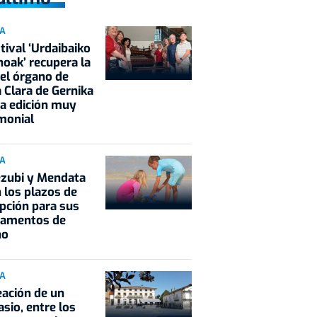
IA
stival ‘Urdaibaiko
oak’ recupera la
el órgano de
 Clara de Gernika
a edición muy
monial
IA
ezubi y Mendata
 los plazos de
ipción para sus
amentos de
no
IA
eación de un
sio, entre los