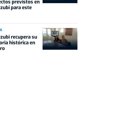
ctos previstos en
zubi para este
IA
zubi recupera su
ia histórica en
bro