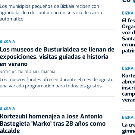
Los municipios pequeños de Bizkaia reciben con
agrado la idea de contar con un servicio de cajero
BIZKA
automático
El fe
Organ
voz d
Santa
BIZKAIA
en un
Los museos de Busturialdea se llenan de
patri
exposiciones, visitas guiadas e historia
en verano
BIZKA
NOTICIAS TALDEA MULTIMEDIA
Kort
Los museos forales ofrecen durante el mes de agosto
abren
una variada programación para todos los gustos
inscr
camp
vera
BIZKAIA
Kortezubi homenajea a Jose Antonio
BIZKA
Bastegieta 'Marko' tras 28 años como
La cr
alcalde
gimna