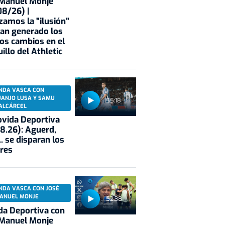
 Manuel Monje
8/26) |
zamos la "ilusión"
an generado los
os cambios en el
illo del Athletic
NDA VASCA CON
UANJO LUSA Y SAMU
55:18
ALCÁRCEL
vida Deportiva
8.26): Aguerd,
.. se disparan los
res
NDA VASCA CON JOSÉ
ANUEL MONJE
52:38
a Deportiva con
 Manuel Monje