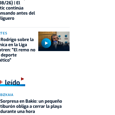
8/26) | El
tic continúa
nsando antes del
 liguero
RTES
 Rodrigo sobre la
09:23
ica en la Liga
tren: "El remo no
 deporte
ético"
+
leído
BIZKAIA
Sorpresa en Bakio: un pequeño
tiburón obliga a cerrar la playa
durante una hora