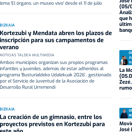
José
lema 'El órgano, un museo vivo' desde el 11 de julio
(05/0
Anali
que h
últim
BIZKAIA
banqu
Kortezubi y Mendata abren los plazos de
inscripción para sus campamentos de
verano
O
NOTICIAS TALDEA MULTIMEDIA
J
Ambos municipios organizan sus propios programas
V
infantiles y juveniles, además de estar adheridos al
La Mo
programa 'Busturialdeko Udalekuak 2026' , gestionado
(05.0
por el Servicio de Juventud de la Asociación de
Zezé.
Desarrollo Rural Urremendi
rumo
BIZKAIA
O
M
La creación de un gimnasio, entre los
Movid
proyectos previstos en Kortezubi para
José
este año