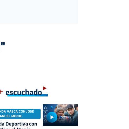
"
+
escuchado
NDA VASCA CON JOSÉ
ANUEL MONJE
52:42
a Deportiva con