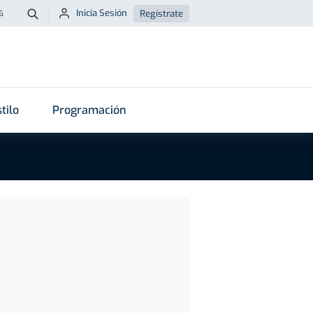
Inicia Sesión
Regístrate
6
Buscar
tilo
Programación