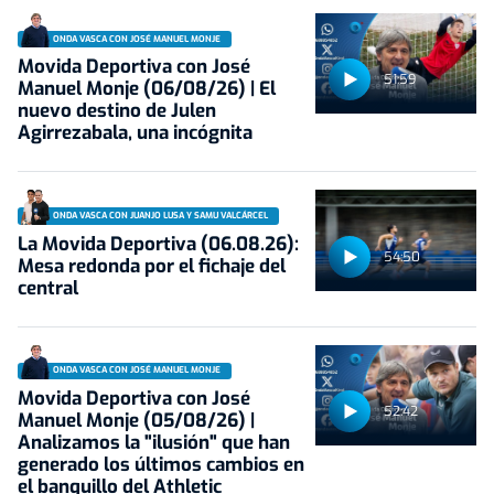
ONDA VASCA CON JOSÉ MANUEL MONJE
Movida Deportiva con José
51:59
Manuel Monje (06/08/26) | El
nuevo destino de Julen
Agirrezabala, una incógnita
ONDA VASCA CON JUANJO LUSA Y SAMU VALCÁRCEL
La Movida Deportiva (06.08.26):
54:50
Mesa redonda por el fichaje del
central
ONDA VASCA CON JOSÉ MANUEL MONJE
Movida Deportiva con José
52:42
Manuel Monje (05/08/26) |
Analizamos la "ilusión" que han
generado los últimos cambios en
el banquillo del Athletic