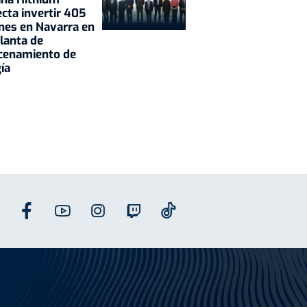
cta invertir 405
nes en Navarra en
lanta de
cenamiento de
ía