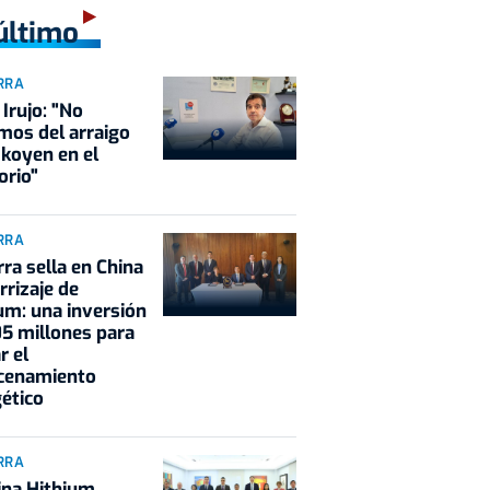
último
RRA
 Irujo: "No
os del arraigo
koyen en el
orio"
RRA
ra sella en China
errizaje de
um: una inversión
5 millones para
r el
cenamiento
ético
RRA
ina Hithium