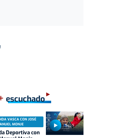
"
+
escuchado
NDA VASCA CON JOSÉ
ANUEL MONJE
51:59
a Deportiva con