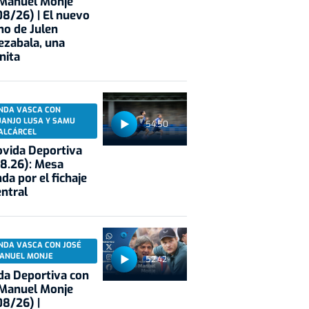
 Manuel Monje
8/26) | El nuevo
no de Julen
ezabala, una
nita
NDA VASCA CON
UANJO LUSA Y SAMU
54:50
ALCÁRCEL
vida Deportiva
8.26): Mesa
da por el fichaje
entral
NDA VASCA CON JOSÉ
ANUEL MONJE
52:42
a Deportiva con
 Manuel Monje
8/26) |