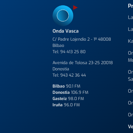
P
La
La
Onda Vasca
C/ Padre Lojendio 2 - 1º 48008
Ka
Bilbao
Tel:
94 413 25 80
On
M
Avenida de Tolosa 23-25 20018
Donostia
On
Tel:
943 42 36 44
Sa
Bilbao
90.1 FM
On
Donostia
106.9 FM
Gasteiz
98.0 FM
On
Iruña
96.0 FM
On
Ve