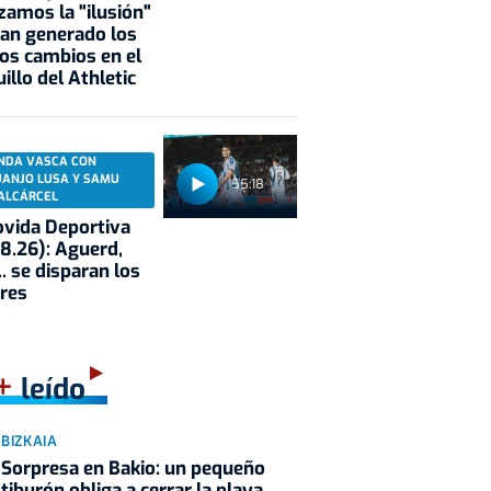
zamos la "ilusión"
an generado los
os cambios en el
illo del Athletic
NDA VASCA CON
UANJO LUSA Y SAMU
55:18
ALCÁRCEL
vida Deportiva
8.26): Aguerd,
.. se disparan los
res
+
leído
BIZKAIA
Sorpresa en Bakio: un pequeño
tiburón obliga a cerrar la playa