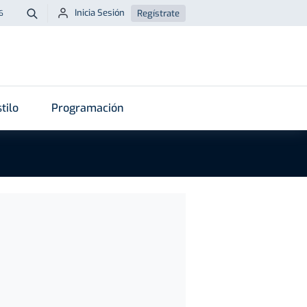
Inicia Sesión
Regístrate
6
Buscar
tilo
Programación