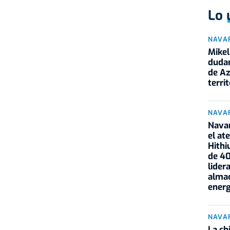
Lo 
NAVA
Mikel
dudam
de Az
territ
NAVA
Navar
el at
Hithi
de 40
lidera
alma
energ
NAVA
La ch