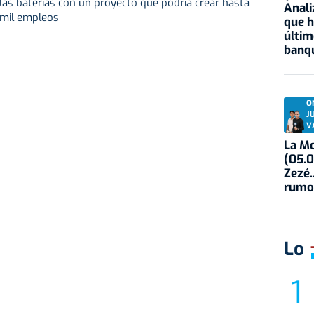
las baterías con un proyecto que podría crear hasta
Anali
mil empleos
que h
últim
banqu
O
J
V
La Mo
(05.0
Zezé.
rumo
Lo