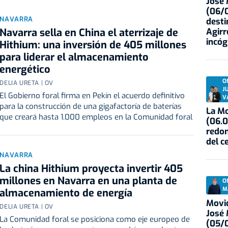
José
(06/0
NAVARRA
desti
Navarra sella en China el aterrizaje de
Agirr
incóg
Hithium: una inversión de 405 millones
para liderar el almacenamiento
energético
O
DELIA URETA | OV
J
El Gobierno foral firma en Pekín el acuerdo definitivo
V
para la construcción de una gigafactoría de baterías
La Mo
que creará hasta 1.000 empleos en la Comunidad foral
(06.0
redon
del c
NAVARRA
La china Hithium proyecta invertir 405
millones en Navarra en una planta de
O
M
almacenamiento de energía
Movid
DELIA URETA | OV
José
La Comunidad foral se posiciona como eje europeo de
(05/0