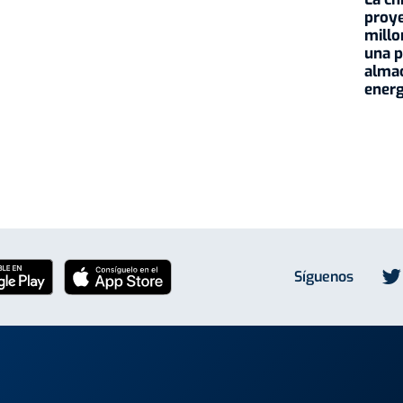
proye
millo
una p
alma
energ
Síguenos