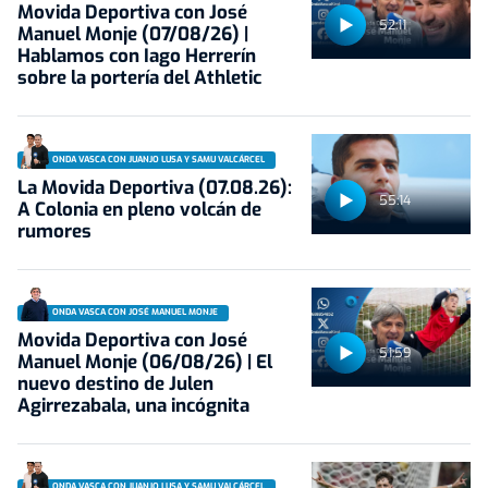
Movida Deportiva con José
52:11
Manuel Monje (07/08/26) |
Hablamos con Iago Herrerín
sobre la portería del Athletic
ONDA VASCA CON JUANJO LUSA Y SAMU VALCÁRCEL
La Movida Deportiva (07.08.26):
55:14
A Colonia en pleno volcán de
rumores
ONDA VASCA CON JOSÉ MANUEL MONJE
Movida Deportiva con José
51:59
Manuel Monje (06/08/26) | El
nuevo destino de Julen
Agirrezabala, una incógnita
ONDA VASCA CON JUANJO LUSA Y SAMU VALCÁRCEL