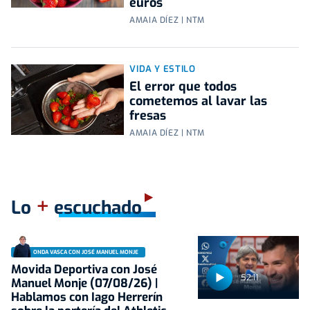
euros
AMAIA DÍEZ | NTM
VIDA Y ESTILO
El error que todos
cometemos al lavar las
fresas
AMAIA DÍEZ | NTM
+
Lo
escuchado
ONDA VASCA CON JOSÉ MANUEL MONJE
Movida Deportiva con José
52:11
Manuel Monje (07/08/26) |
Hablamos con Iago Herrerín