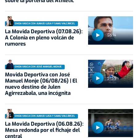
sobre la portería del Athletic
ONDA VASCA CON JUANJO LUSA Y SAMU VALCÁRCEL
La Movida Deportiva (07.08.26):
55:14
A Colonia en pleno volcán de
rumores
ONDA VASCA CON JOSÉ MANUEL MONJE
Movida Deportiva con José
51:59
Manuel Monje (06/08/26) | El
nuevo destino de Julen
Agirrezabala, una incógnita
ONDA VASCA CON JUANJO LUSA Y SAMU VALCÁRCEL
La Movida Deportiva (06.08.26):
54:50
Mesa redonda por el fichaje del
central