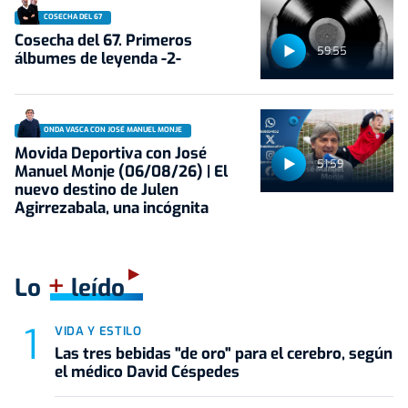
COSECHA DEL 67
Cosecha del 67. Primeros
59:55
álbumes de leyenda -2-
ONDA VASCA CON JOSÉ MANUEL MONJE
Movida Deportiva con José
51:59
Manuel Monje (06/08/26) | El
nuevo destino de Julen
Agirrezabala, una incógnita
+
Lo
leído
VIDA Y ESTILO
Las tres bebidas "de oro" para el cerebro, según
el médico David Céspedes