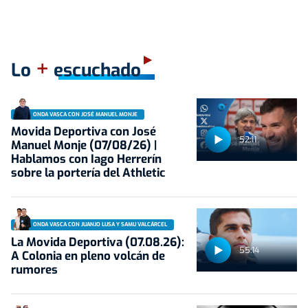
+
Lo
escuchado
ONDA VASCA CON JOSÉ MANUEL MONJE
Movida Deportiva con José
52:11
Manuel Monje (07/08/26) |
Hablamos con Iago Herrerín
sobre la portería del Athletic
ONDA VASCA CON JUANJO LUSA Y SAMU VALCÁRCEL
La Movida Deportiva (07.08.26):
55:14
A Colonia en pleno volcán de
rumores