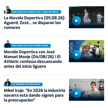
ONDA VASCA CON JUANJO LUSA Y SAMU VALCÁRCEL
La Movida Deportiva (05.08.26):
55:18
Aguerd, Zezé... se disparan los
rumores
ONDA VASCA CON JOSÉ MANUEL MONJE
Movida Deportiva con José
52:38
Manuel Monje (04/08/26) | El
Athletic continúa descansando
antes del inicio liguero
LAS MAÑANAS DE ONDA VASCA
Mikel Irujo: "En 2026 la industria
28:37
navarra está dando signos para
la preocupación"