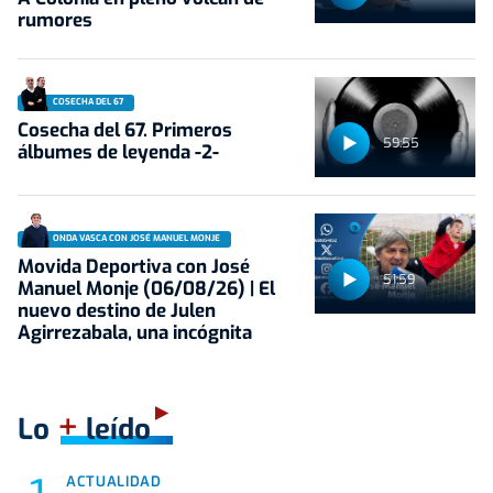
rumores
COSECHA DEL 67
Cosecha del 67. Primeros
59:55
álbumes de leyenda -2-
ONDA VASCA CON JOSÉ MANUEL MONJE
Movida Deportiva con José
51:59
Manuel Monje (06/08/26) | El
nuevo destino de Julen
Agirrezabala, una incógnita
+
Lo
leído
ACTUALIDAD