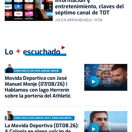
Información y
entretenimiento, claves del
séptimo canal de TDT
JULEN ARRIANDIAGA | NTM
+
Lo
escuchado
ONDA VASCA CON JOSÉ MANUEL MONJE
Movida Deportiva con José
52:11
Manuel Monje (07/08/26) |
Hablamos con Iago Herrerín
sobre la portería del Athletic
ONDA VASCA CON JUANJO LUSA Y SAMU VALCÁRCEL
La Movida Deportiva (07.08.26):
55:14
A Colonia en pleno volcán de