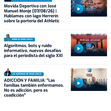
Movida Deportiva con José
52:11
Manuel Monje (07/08/26) |
Hablamos con Iago Herrerín
sobre la portería del Athletic
MADE IN ONDA VASCA
Algoritmos, bots y ruido
59:17
informativo, nuevos desafíos
para el periodista del siglo XXI
LAS MAÑANAS DE ONDA VASCA
ADICCIÓN Y FAMILIA: "Las
23:43
familias también enfermamos.
No es adicción, pero es
coadicción"