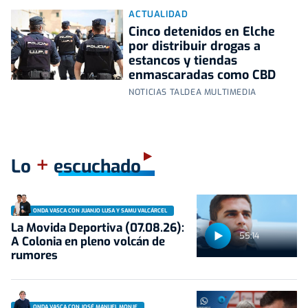
ACTUALIDAD
Cinco detenidos en Elche
por distribuir drogas a
estancos y tiendas
enmascaradas como CBD
NOTICIAS TALDEA MULTIMEDIA
+
Lo
escuchado
ONDA VASCA CON JUANJO LUSA Y SAMU VALCÁRCEL
La Movida Deportiva (07.08.26):
55:14
A Colonia en pleno volcán de
rumores
ONDA VASCA CON JOSÉ MANUEL MONJE