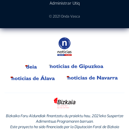
Administrar Utiq
© 2021 Onda Vasca
Bizkaiko Foru Aldundiak finantzatu du proiektu hau, 2021eko Suspertze
Adimentsua Programaren barruan.
Este proyecto ha sido financiado por la Diputación Foral de Bizkaia