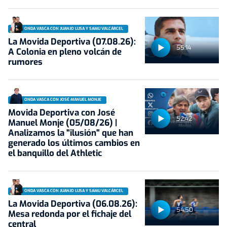
ONDA VASCA CON JUANJO LUSA Y SAMU VALCÁRCEL
La Movida Deportiva (07.08.26):
55:14
A Colonia en pleno volcán de
rumores
ONDA VASCA CON JOSÉ MANUEL MONJE
Movida Deportiva con José
52:42
Manuel Monje (05/08/26) |
Analizamos la "ilusión" que han
generado los últimos cambios en
el banquillo del Athletic
ONDA VASCA CON JUANJO LUSA Y SAMU VALCÁRCEL
La Movida Deportiva (06.08.26):
54:50
Mesa redonda por el fichaje del
central