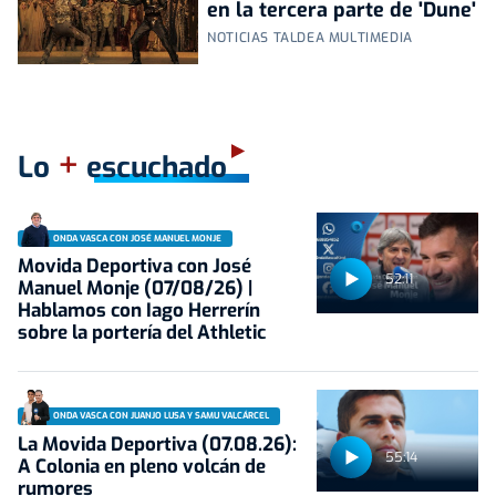
en la tercera parte de 'Dune'
NOTICIAS TALDEA MULTIMEDIA
+
Lo
escuchado
ONDA VASCA CON JOSÉ MANUEL MONJE
Movida Deportiva con José
52:11
Manuel Monje (07/08/26) |
Hablamos con Iago Herrerín
sobre la portería del Athletic
ONDA VASCA CON JUANJO LUSA Y SAMU VALCÁRCEL
La Movida Deportiva (07.08.26):
55:14
A Colonia en pleno volcán de
rumores