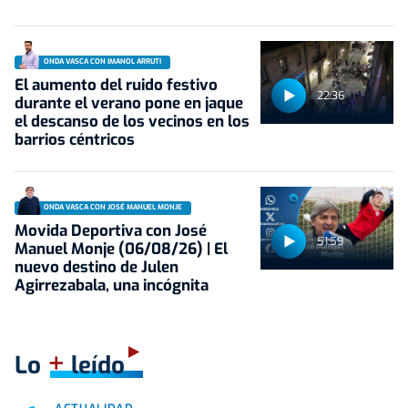
ONDA VASCA CON IMANOL ARRUTI
El aumento del ruido festivo
22:36
durante el verano pone en jaque
el descanso de los vecinos en los
barrios céntricos
ONDA VASCA CON JOSÉ MANUEL MONJE
Movida Deportiva con José
51:59
Manuel Monje (06/08/26) | El
nuevo destino de Julen
Agirrezabala, una incógnita
+
Lo
leído