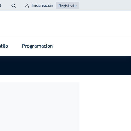
Inicia Sesión
Regístrate
6
Buscar
tilo
Programación