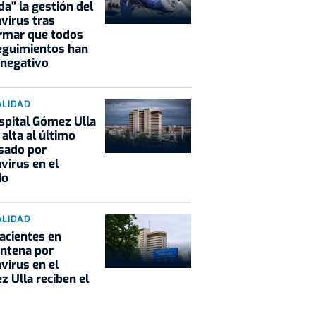
da" la gestión del
virus tras
rmar que todos
eguimientos han
 negativo
ALIDAD
spital Gómez Ulla
 alta al último
sado por
virus en el
do
ALIDAD
acientes en
ntena por
virus en el
 Ulla reciben el