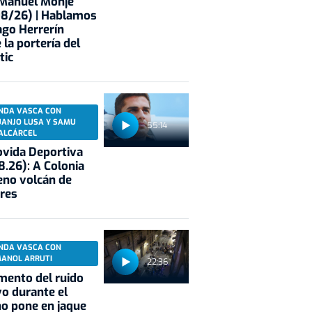
 Manuel Monje
08/26) | Hablamos
ago Herrerín
 la portería del
tic
NDA VASCA CON
UANJO LUSA Y SAMU
55:14
ALCÁRCEL
vida Deportiva
8.26): A Colonia
eno volcán de
res
NDA VASCA CON
MANOL ARRUTI
22:36
mento del ruido
vo durante el
o pone en jaque