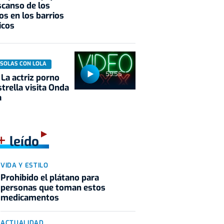
scanso de los
os en los barrios
icos
 SOLAS CON LOLA
59:55
 La actriz porno
trella visita Onda
a
+
leído
VIDA Y ESTILO
Prohibido el plátano para
personas que toman estos
medicamentos
ACTUALIDAD