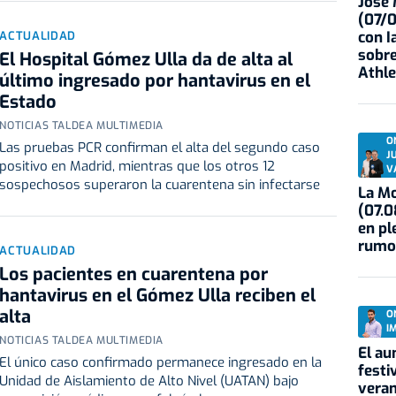
José
(07/
con I
ACTUALIDAD
sobre
El Hospital Gómez Ulla da de alta al
Athle
último ingresado por hantavirus en el
Estado
NOTICIAS TALDEA MULTIMEDIA
O
Las pruebas PCR confirman el alta del segundo caso
J
positivo en Madrid, mientras que los otros 12
V
sospechosos superaron la cuarentena sin infectarse
La Mo
(07.0
en pl
rumo
ACTUALIDAD
Los pacientes en cuarentena por
hantavirus en el Gómez Ulla reciben el
alta
O
I
NOTICIAS TALDEA MULTIMEDIA
El au
El único caso confirmado permanece ingresado en la
festi
Unidad de Aislamiento de Alto Nivel (UATAN) bajo
veran