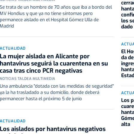
cerra
Se trata de un hombre de 70 años que iba a bordo del
hanta
MV Hondius y que ya no tiene síntomas pero
confi
permanece aislado en el Hospital Gómez Ulla de
los s
Madrid
dado
ACTU
ACTUALIDAD
El Ho
La mujer aislada en Alicante por
da de
hantavirus seguirá la cuarentena en su
ingre
hanta
casa tras cinco PCR negativas
Esta
NOTICIAS TALDEA MULTIMEDIA
Una ambulancia "dotada con las medidas de seguridad"
ya la ha trasladado a su domicilio, donde deberá
ACTU
permanecer hasta el próximo 5 de junio
Los p
cuare
hanta
Gómez
ACTUALIDAD
alta
Los aislados por hantavirus negativos