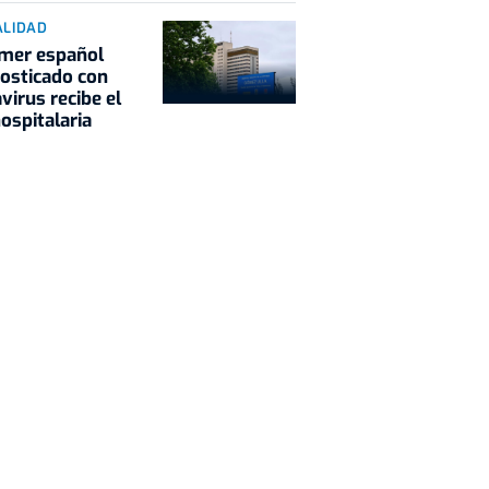
ALIDAD
imer español
osticado con
virus recibe el
hospitalaria