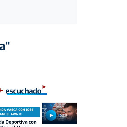
a"
+
escuchado
NDA VASCA CON JOSÉ
ANUEL MONJE
52:11
a Deportiva con