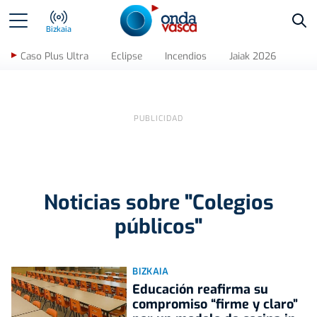
Bus
Bizkaia
Caso Plus Ultra
Eclipse
Incendios
Jaiak 2026
Noticias sobre "Colegios
públicos"
BIZKAIA
Educación reafirma su
compromiso “firme y claro”