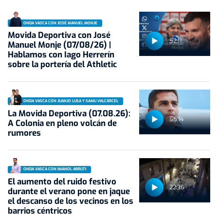
ONDA VASCA CON JOSÉ MANUEL MONJE
Movida Deportiva con José
52:11
Manuel Monje (07/08/26) |
Hablamos con Iago Herrerín
sobre la portería del Athletic
ONDA VASCA CON JUANJO LUSA Y SAMU VALCÁRCEL
La Movida Deportiva (07.08.26):
55:14
A Colonia en pleno volcán de
rumores
ONDA VASCA CON IMANOL ARRUTI
El aumento del ruido festivo
22:36
durante el verano pone en jaque
el descanso de los vecinos en los
barrios céntricos