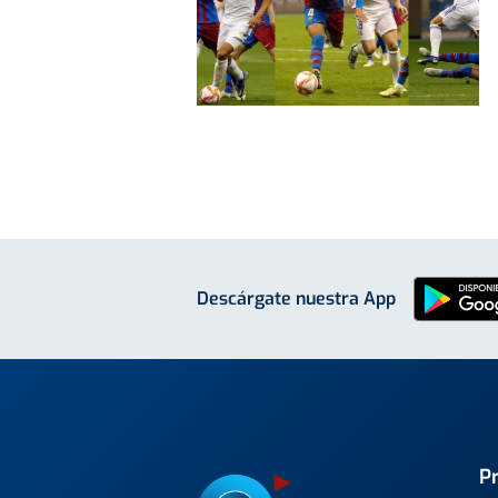
Descárgate nuestra App
P