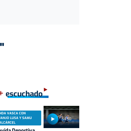
"
+
escuchado
NDA VASCA CON
UANJO LUSA Y SAMU
54:50
ALCÁRCEL
vida Deportiva