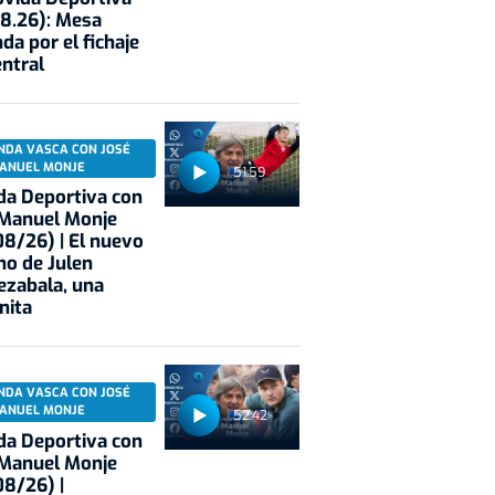
8.26): Mesa
da por el fichaje
entral
NDA VASCA CON JOSÉ
ANUEL MONJE
51:59
a Deportiva con
 Manuel Monje
8/26) | El nuevo
no de Julen
ezabala, una
nita
NDA VASCA CON JOSÉ
ANUEL MONJE
52:42
a Deportiva con
 Manuel Monje
8/26) |