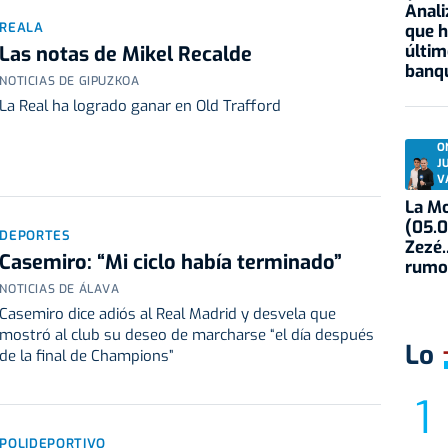
Anali
REALA
que h
últim
Las notas de Mikel Recalde
banqu
NOTICIAS DE GIPUZKOA
La Real ha logrado ganar en Old Trafford
O
J
V
La Mo
(05.0
DEPORTES
Zezé.
Casemiro: “Mi ciclo había terminado”
rumo
NOTICIAS DE ÁLAVA
Casemiro dice adiós al Real Madrid y desvela que
mostró al club su deseo de marcharse “el día después
Lo
de la final de Champions”
POLIDEPORTIVO