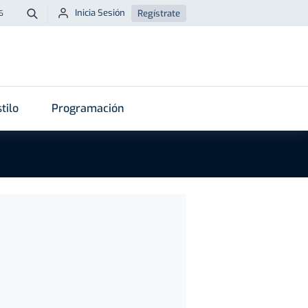
Inicia Sesión
Regístrate
6
Buscar
tilo
Programación