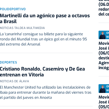
(06.0
redon
POLIDEPORTIVO
del c
Martinelli da un agónico pase a octavos
a Brasil
NOTICIAS TALDEA MULTIMEDIA
O
La 'canarinha' consigue su billete para la siguiente
M
ronda del Mundial tras un épico gol en el minuto 95
Movid
del extremo del Arsenal
José
(06/0
desti
Agirr
DEPORTES
incóg
Cristiano Ronaldo, Casemiro y De Gea
entrenan en Vitoria
NOTICIAS DE ÁLAVA
O
El Manchester United ha utilizado las instalacioines de
M
Ibaia para entrenar durante la mañana del viernes tras
Movid
el partido del jueves en Anoeta
José
(05/0