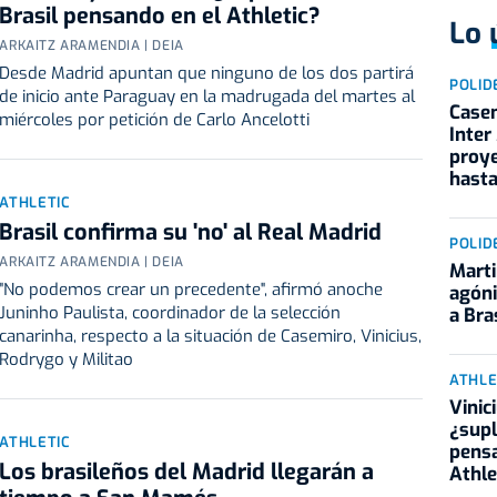
Brasil pensando en el Athletic?
Lo 
ARKAITZ ARAMENDIA | DEIA
Desde Madrid apuntan que ninguno de los dos partirá
POLID
de inicio ante Paraguay en la madrugada del martes al
Casem
miércoles por petición de Carlo Ancelotti
Inter
proye
hast
ATHLETIC
Brasil confirma su 'no' al Real Madrid
POLID
ARKAITZ ARAMENDIA | DEIA
Marti
"No podemos crear un precedente", afirmó anoche
agóni
Juninho Paulista, coordinador de la selección
a Bra
canarinha, respecto a la situación de Casemiro, Vinicius,
Rodrygo y Militao
ATHLE
Vinic
¿supl
ATHLETIC
pensa
Los brasileños del Madrid llegarán a
Athle