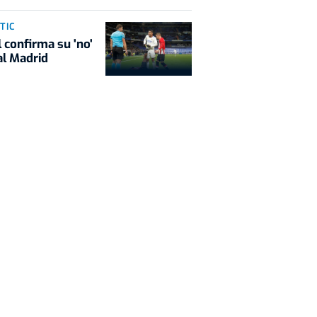
TIC
l confirma su 'no'
al Madrid