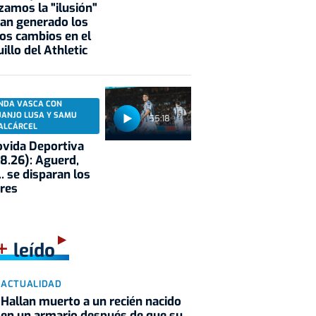
zamos la "ilusión"
an generado los
os cambios en el
illo del Athletic
NDA VASCA CON
UANJO LUSA Y SAMU
55:18
ALCÁRCEL
vida Deportiva
8.26): Aguerd,
.. se disparan los
res
+
leído
ACTUALIDAD
Hallan muerto a un recién nacido
en un armario después de que su