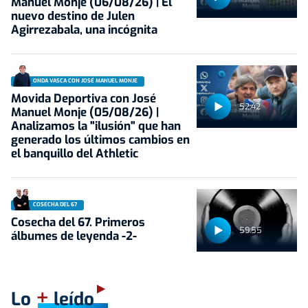
Manuel Monje (06/08/26) | El
nuevo destino de Julen
Agirrezabala, una incógnita
ONDA VASCA CON JOSÉ MANUEL MONJE
Movida Deportiva con José
52:42
Manuel Monje (05/08/26) |
Analizamos la "ilusión" que han
generado los últimos cambios en
el banquillo del Athletic
COSECHA DEL 67
Cosecha del 67. Primeros
59:55
álbumes de leyenda -2-
+
Lo
leído