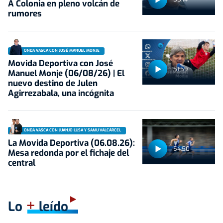
A Colonia en pleno volcán de
rumores
ONDA VASCA CON JOSÉ MANUEL MONJE
Movida Deportiva con José
51:59
Manuel Monje (06/08/26) | El
nuevo destino de Julen
Agirrezabala, una incógnita
ONDA VASCA CON JUANJO LUSA Y SAMU VALCÁRCEL
La Movida Deportiva (06.08.26):
54:50
Mesa redonda por el fichaje del
central
+
Lo
leído