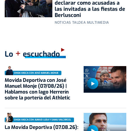
declarar como acusadas a
las invitadas a las fiestas de
Berlusconi
NOTICIAS TALDEA MULTIMEDIA
+
Lo
escuchado
ONDA VASCA CON JOSÉ MANUEL MONJE
Movida Deportiva con José
52:11
Manuel Monje (07/08/26) |
Hablamos con Iago Herrerín
sobre la portería del Athletic
ONDA VASCA CON JUANJO LUSA Y SAMU VALCÁRCEL
La Movida Deportiva (07.08.26):
55:14