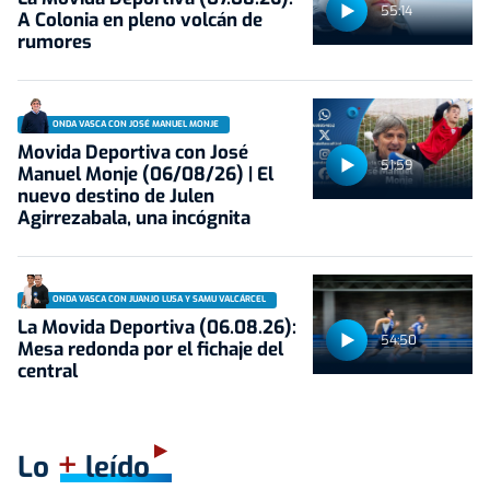
55:14
A Colonia en pleno volcán de
rumores
ONDA VASCA CON JOSÉ MANUEL MONJE
Movida Deportiva con José
51:59
Manuel Monje (06/08/26) | El
nuevo destino de Julen
Agirrezabala, una incógnita
ONDA VASCA CON JUANJO LUSA Y SAMU VALCÁRCEL
La Movida Deportiva (06.08.26):
54:50
Mesa redonda por el fichaje del
central
+
Lo
leído