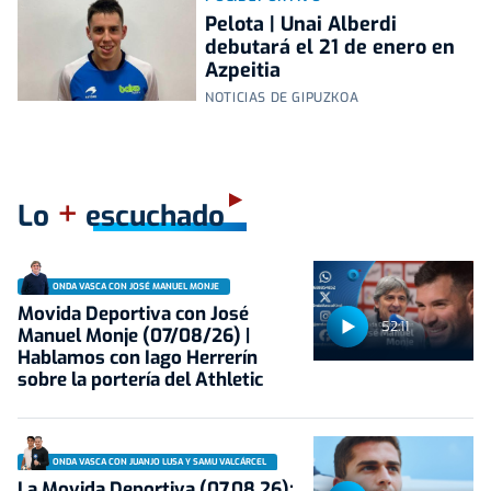
Pelota | Unai Alberdi
debutará el 21 de enero en
Azpeitia
NOTICIAS DE GIPUZKOA
+
Lo
escuchado
ONDA VASCA CON JOSÉ MANUEL MONJE
Movida Deportiva con José
52:11
Manuel Monje (07/08/26) |
Hablamos con Iago Herrerín
sobre la portería del Athletic
ONDA VASCA CON JUANJO LUSA Y SAMU VALCÁRCEL
La Movida Deportiva (07.08.26):