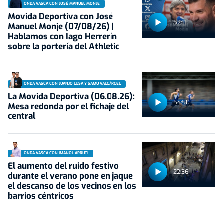
ONDA VASCA CON JOSÉ MANUEL MONJE
Movida Deportiva con José
52:11
Manuel Monje (07/08/26) |
Hablamos con Iago Herrerín
sobre la portería del Athletic
ONDA VASCA CON JUANJO LUSA Y SAMU VALCÁRCEL
La Movida Deportiva (06.08.26):
54:50
Mesa redonda por el fichaje del
central
ONDA VASCA CON IMANOL ARRUTI
El aumento del ruido festivo
22:36
durante el verano pone en jaque
el descanso de los vecinos en los
barrios céntricos