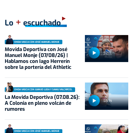
+
Lo
escuchado
ONDA VASCA CON JOSÉ MANUEL MONJE
Movida Deportiva con José
52:11
Manuel Monje (07/08/26) |
Hablamos con Iago Herrerín
sobre la portería del Athletic
ONDA VASCA CON JUANJO LUSA Y SAMU VALCÁRCEL
La Movida Deportiva (07.08.26):
55:14
A Colonia en pleno volcán de
rumores
ONDA VASCA CON JOSÉ MANUEL MONJE