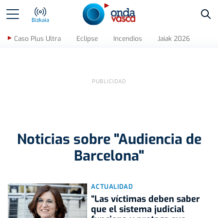
Bus
Bizkaia
Caso Plus Ultra
Eclipse
Incendios
Jaiak 2026
Noticias sobre "Audiencia de
Barcelona"
ACTUALIDAD
“Las víctimas deben saber
que el sistema judicial