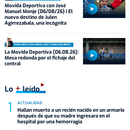
Movida Deportiva con José
51:59
Manuel Monje (06/08/26) | El
nuevo destino de Julen
Agirrezabala, una incógnita
ONDA VASCA CON JUANJO LUSA Y SAMU VALCÁRCEL
La Movida Deportiva (06.08.26):
54:50
Mesa redonda por el fichaje del
central
+
Lo
leído
ACTUALIDAD
Hallan muerto a un recién nacido en un armario
después de que su madre ingresara en el
hospital por una hemorragia