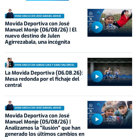
ONDA VASCA CON JOSÉ MANUEL MONJE
Movida Deportiva con José
51:59
Manuel Monje (06/08/26) | El
nuevo destino de Julen
Agirrezabala, una incógnita
ONDA VASCA CON JUANJO LUSA Y SAMU VALCÁRCEL
La Movida Deportiva (06.08.26):
54:50
Mesa redonda por el fichaje del
central
ONDA VASCA CON JOSÉ MANUEL MONJE
Movida Deportiva con José
52:42
Manuel Monje (05/08/26) |
Analizamos la "ilusión" que han
generado los últimos cambios en