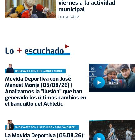
viernes a la actividad
municipal
OLGA SÁEZ
+
Lo
escuchado
ONDA VASCA CON JOSÉ MANUEL MONJE
Movida Deportiva con José
52:42
Manuel Monje (05/08/26) |
Analizamos la "ilusión" que han
generado los últimos cambios en
el banquillo del Athletic
ONDA VASCA CON JUANJO LUSA Y SAMU VALCÁRCEL
La Movida Deportiva (05.08.26):
55:18