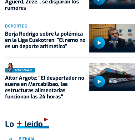
Aguerd, Zezé... se disparan los
rumores
DEPORTES
Borja Rodrigo sobre la polémica
en la Liga Euskotren: "El remo no
09:23
es un deporte aritmético"
KALE NAGUSIA
Aitor Argote: "El despertador no
16:38
suena en Mercabilbao, las
estructuras alimentarias
funcionan las 24 horas"
+
Lo
leído
BIZKAIA