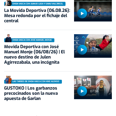
ONDA VASCA CON JUANJO LUSA Y SAMU VALCÁRCEL
La Movida Deportiva (06.08.26):
54:50
Mesa redonda por el fichaje del
central
ONDA VASCA CON JOSÉ MANUEL MONJE
Movida Deportiva con José
51:59
Manuel Monje (06/08/26) | El
nuevo destino de Julen
Agirrezabala, una incógnita
LAS TARDES DE ONDA VASCA CON KIKE ALONSO
GUSTOKO | Los garbanzos
07:56
precocinados son la nueva
apuesta de Garlan