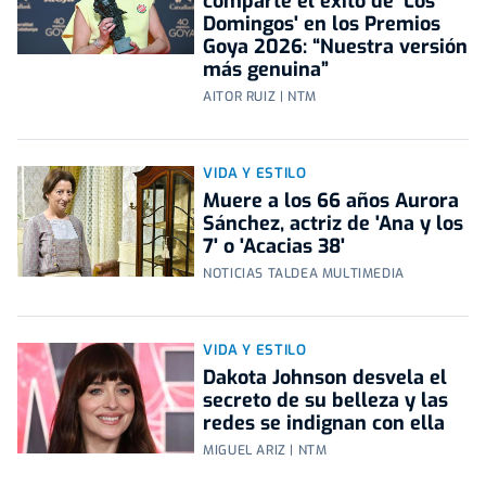
comparte el éxito de 'Los
Domingos' en los Premios
Goya 2026: “Nuestra versión
más genuina”
AITOR RUIZ | NTM
VIDA Y ESTILO
Muere a los 66 años Aurora
Sánchez, actriz de 'Ana y los
7' o 'Acacias 38'
NOTICIAS TALDEA MULTIMEDIA
VIDA Y ESTILO
Dakota Johnson desvela el
secreto de su belleza y las
redes se indignan con ella
MIGUEL ARIZ | NTM