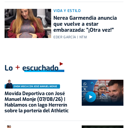
VIDA Y ESTILO
Nerea Garmendia anuncia
que vuelve a estar
embarazada: "¡Otra vez!"
EDER GARCÍA | NTM
+
Lo
escuchado
ONDA VASCA CON JOSÉ MANUEL MONJE
Movida Deportiva con José
52:11
Manuel Monje (07/08/26) |
Hablamos con Iago Herrerín
sobre la portería del Athletic