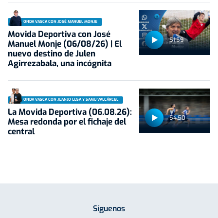
ONDA VASCA CON JOSÉ MANUEL MONJE
Movida Deportiva con José
51:59
Manuel Monje (06/08/26) | El
nuevo destino de Julen
Agirrezabala, una incógnita
ONDA VASCA CON JUANJO LUSA Y SAMU VALCÁRCEL
La Movida Deportiva (06.08.26):
54:50
Mesa redonda por el fichaje del
central
Síguenos