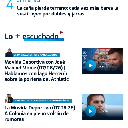
ACTUALIDAD
La caña pierde terreno: cada vez más bares la
sustituyen por dobles y jarras
+
Lo
escuchado
ONDA VASCA CON JOSÉ MANUEL MONJE
Movida Deportiva con José
52:11
Manuel Monje (07/08/26) |
Hablamos con Iago Herrerín
sobre la portería del Athletic
ONDA VASCA CON JUANJO LUSA Y SAMU VALCÁRCEL
La Movida Deportiva (07.08.26):
55:14
A Colonia en pleno volcán de
rumores