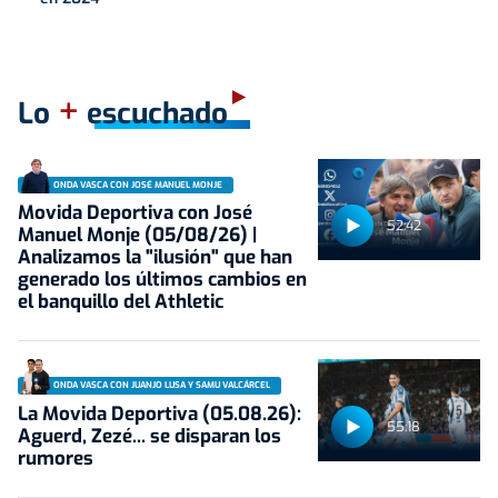
+
Lo
escuchado
ONDA VASCA CON JOSÉ MANUEL MONJE
Movida Deportiva con José
52:42
Manuel Monje (05/08/26) |
Analizamos la "ilusión" que han
generado los últimos cambios en
el banquillo del Athletic
ONDA VASCA CON JUANJO LUSA Y SAMU VALCÁRCEL
La Movida Deportiva (05.08.26):
55:18
Aguerd, Zezé... se disparan los
rumores