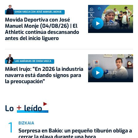
ONDA VASCA CON JOSÉ MANUEL MONJE
Movida Deportiva con José
52:38
Manuel Monje (04/08/26) | El
Athletic continúa descansando
antes del inicio liguero
LAS MAÑANAS DE ONDA VASCA
Mikel Irujo: "En 2026 la industria
28:37
navarra está dando signos para
la preocupación"
+
Lo
leído
BIZKAIA
Sorpresa en Bakio: un pequeño tiburón obliga a
cerrar la playa durante una hora