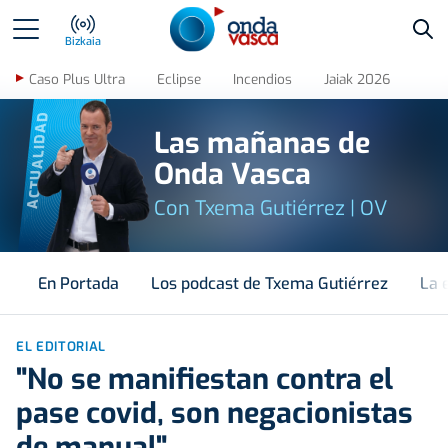
Bus
Bizkaia
Caso Plus Ultra
Eclipse
Incendios
Jaiak 2026
ACTUALIDAD
Las mañanas de
Onda Vasca
Con Txema Gutiérrez | OV
En Portada
Los podcast de Txema Gutiérrez
La 
EL EDITORIAL
"No se manifiestan contra el
pase covid, son negacionistas
de manual"