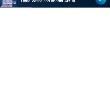
Onda Vasca con Imanol Arruti
ACTUALIDAD
Hallan muerto a un recién nacido en un armario
después de que su madre ingresara en el
hospital por una hemorragia
VIDA Y ESTILO
Las tres bebidas "de oro" para el cerebro, según
el médico David Céspedes
MUNDO
Una mujer india bate el récord Guinness con la
melena más larga del mundo tras casi una
década sin cortarse el pelo
VIDA Y ESTILO
¿Los huevos tienen el mismo efecto que el
Ozempic? Boticaria García lo aclara